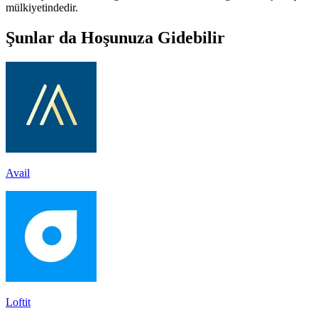
mülkiyetindedir.
Şunlar da Hoşunuza Gidebilir
Avail
Loftit