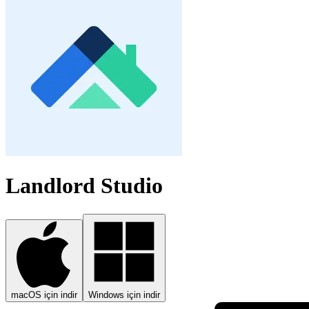
Landlord Studio
macOS için indir
Windows için indir