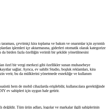
 taraması, çevrimiçi kira toplama ve bakım ve onarımlar için ayrıntılı
plardan işlemleri içe aktarmasına, giderleri otomatik olarak kategorize
 da birden fazla özelliğin verimli bir şekilde yönetilmesini
an özel bir vergi merkezi gibi özellikler sunan muhasebeye
yıtlar sağlar. Ayrıca, ev sahibi Studio, boşluk reklamları, kira
 izin verir, bu da mülklerini yönetmede esnekliğe ve kullanım
asaüstü hem de mobil cihazlarda erişilebilir, kullanıcılara gerektiğinde
IY ev sahipleri için uygun hale getirir.
ı değildir. Tüm ürün adları, logolar ve markalar ilgili sahiplerinin