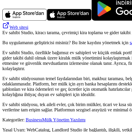
Web sitesi
Ev sahibi Studio, kiracı tarama, çevrimiçi kira toplama ve gider takibi 
Bu uygulamanın geliştiricisi misiniz? Bu liste kaydını yönetmek için
s
Ev sahibi Studio, özellikle bağımsız ev sahipleri ve küçük emlak portf
gider takibi dahil olmak üzere kiralık mülk yönetimini kolaylaştırmak i
etmesine ve güvenlik mevduatlarını izlemesine olanak tanır. Ayrıca, fin
kolaylaştırır.
Ev sahibi stüdyosunun temel faydalarından biri, makbuz taraması, bel
odaklanmasıdır. Platform, her mülk için ayrı banka hesaplarını destekle
şablonları ve kira ödemeleri ve geç ücretler için otomatik hatırlatıcıl
kolaylığına ihtiyaç duyan ev sahipleri için idealdir.
Ev sahibi stüdyosu, tek aileli evler, çok birim mülkler, ticari ve kısa s
verilerine tam erişim sağlar. Platformun sezgisel arayüzü ve minimal ö
Kategoriler
:
Business
Mülk Yönetim Yazılımı
Yasal Uyarı: WebCatalog, Landlord Studio ile bağlantılı, ilişkili, yetki