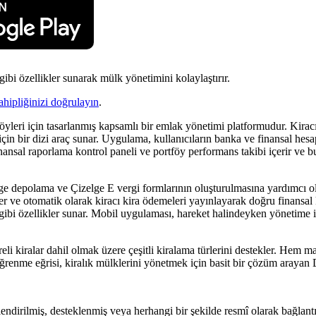
gibi özellikler sunarak mülk yönetimini kolaylaştırır.
ahipliğinizi doğrulayın
.
öyleri için tasarlanmış kapsamlı bir emlak yönetimi platformudur. Kiracı
çin bir dizi araç sunar. Uygulama, kullanıcıların banka ve finansal hesa
ansal raporlama kontrol paneli ve portföy performans takibi içerir ve bu
ge depolama ve Çizelge E vergi formlarının oluşturulmasına yardımcı ol
r ve otomatik olarak kiracı kira ödemeleri yayınlayarak doğru finansal ka
ar gibi özellikler sunar. Mobil uygulaması, hareket halindeyken yönetime
üreli kiralar dahil olmak üzere çeşitli kiralama türlerini destekler. Hem m
ğrenme eğrisi, kiralık mülklerini yönetmek için basit bir çözüm arayan D
lendirilmiş, desteklenmiş veya herhangi bir şekilde resmî olarak bağlantıl