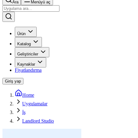
Ara
Menüyü aç
Ürün
Katalog
Geliştiriciler
Kaynaklar
Fiyatlandırma
Giriş yap
Home
Uygulamalar
İş
Landlord Studio