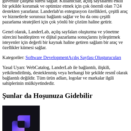
güvenilir çalışma süresi sağlar. Kullanıcılar, açılış sayfalarını etkili
bir şekilde korumak ve optimize etmek için çok önemli olan 7/24
destekten yararlanır. Landerlab'ın entegrasyon özellikleri, çeşitli araç
ve hizmetlerle sorunsuz bağlantı sağlar ve bu da onu çeşitli
pazarlama stratejileri için çok yönlü bir çözüm haline getirir.
Genel olarak, LanderLab, açılış sayfaları oluşturma ve yönetme
sürecini basitleştiren ve dijital pazarlama sonuçlarını iyileştirmek
isteyenler için değerli bir kaynak haline getiren sağlam bir araç ve
özellikler kümesi sağlar.
Kategoriler
:
Software Development
Açılış Sayfası Oluşturucuları
Yasal Uyarı: WebCatalog, LanderLab ile bağlantılı, ilişkili,
yetkilendirilmiş, desteklenmiş veya herhangi bir şekilde resmî olarak
bağlantılı değildir. Tüm ürün adları, logolar ve markalar ilgili
sahiplerinin mülkiyetindedir.
Şunlar da Hoşunuza Gidebilir