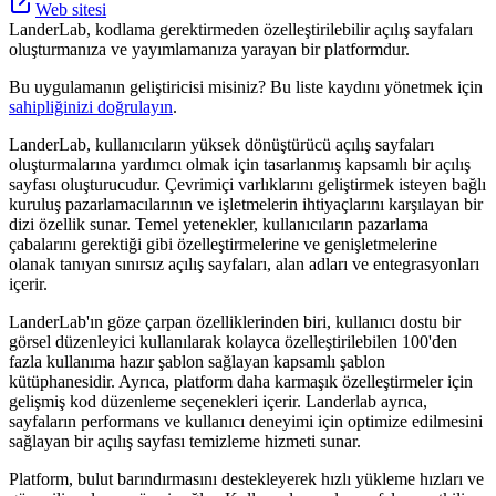
Web sitesi
LanderLab, kodlama gerektirmeden özelleştirilebilir açılış sayfaları
oluşturmanıza ve yayımlamanıza yarayan bir platformdur.
Bu uygulamanın geliştiricisi misiniz? Bu liste kaydını yönetmek için
sahipliğinizi doğrulayın
.
LanderLab, kullanıcıların yüksek dönüştürücü açılış sayfaları
oluşturmalarına yardımcı olmak için tasarlanmış kapsamlı bir açılış
sayfası oluşturucudur. Çevrimiçi varlıklarını geliştirmek isteyen bağlı
kuruluş pazarlamacılarının ve işletmelerin ihtiyaçlarını karşılayan bir
dizi özellik sunar. Temel yetenekler, kullanıcıların pazarlama
çabalarını gerektiği gibi özelleştirmelerine ve genişletmelerine
olanak tanıyan sınırsız açılış sayfaları, alan adları ve entegrasyonları
içerir.
LanderLab'ın göze çarpan özelliklerinden biri, kullanıcı dostu bir
görsel düzenleyici kullanılarak kolayca özelleştirilebilen 100'den
fazla kullanıma hazır şablon sağlayan kapsamlı şablon
kütüphanesidir. Ayrıca, platform daha karmaşık özelleştirmeler için
gelişmiş kod düzenleme seçenekleri içerir. Landerlab ayrıca,
sayfaların performans ve kullanıcı deneyimi için optimize edilmesini
sağlayan bir açılış sayfası temizleme hizmeti sunar.
Platform, bulut barındırmasını destekleyerek hızlı yükleme hızları ve