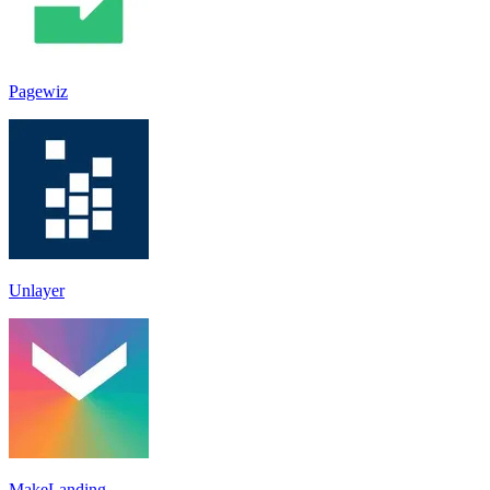
Pagewiz
Unlayer
MakeLanding