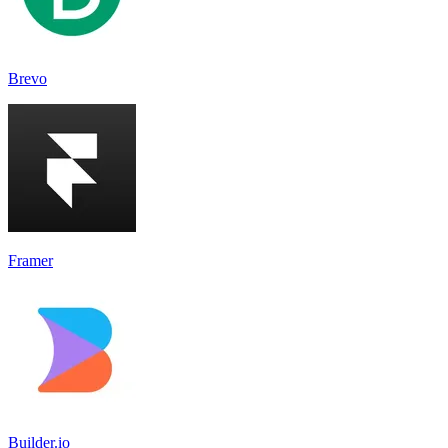
Brevo
Framer
Builder.io