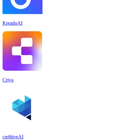
KreadoAI
Criya
cre8tiveAI