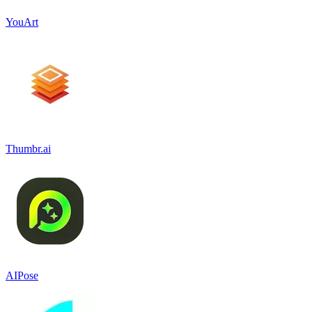
YouArt
Thumbr.ai
AIPose