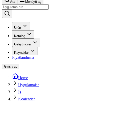
Ara
Menüyü aç
Ürün
Katalog
Geliştiriciler
Kaynaklar
Fiyatlandırma
Giriş yap
Home
Uygulamalar
İş
Koalendar