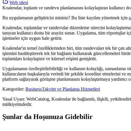
Web sitesi
Koalendar, toplantı ve randevu planlamasını kolaylaştıran kullanıcı do
Bu uygulamanın geliştiricisi misiniz? Bu liste kaydını yönetmek için
s
Koalendar, toplantılar ve randevular düzenleme sürecini kolaylaştırma
tanıyan kullanıcı dostu bir arayüz sunar. Uygulama, tüm röportajlar için
işletmeler için uygun hale getirir.
Koalendar'ın temel özelliklerinden biri, tüm randevuları tek bir çatı a
işlemini basitleştirerek tek bir bağlantı kullanarak güncellemeleri bi
toplantıları kolaylaştırır ve küresel erişimi genişletir.
Uygulamanın özelleştirilebilirliği ve kullanım kolaylığı, zamanlama sür
kullanıcıların başkalarıyla verimli bir şekilde koordine etmelerini ve 
platform sağlayarak görüşme planlamasını kolaylaştırmaya yardımcı ol
Kategoriler
:
Business
Takvim ve Planlama Hizmetleri
Yasal Uyarı: WebCatalog, Koalendar ile bağlantılı, ilişkili, yetkilendir
mülkiyetindedir.
Şunlar da Hoşunuza Gidebilir