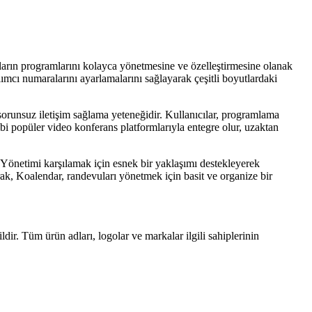
ıların programlarını kolayca yönetmesine ve özelleştirmesine olanak
ılımcı numaralarını ayarlamalarını sağlayarak çeşitli boyutlardaki
 sorunsuz iletişim sağlama yeteneğidir. Kullanıcılar, programlama
bi popüler video konferans platformlarıyla entegre olur, uzaktan
r. Yönetimi karşılamak için esnek bir yaklaşımı destekleyerek
arak, Koalendar, randevuları yönetmek için basit ve organize bir
ldir. Tüm ürün adları, logolar ve markalar ilgili sahiplerinin