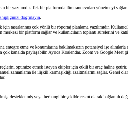
stu bir yazılımdır. Tek bir platformda tüm randevuları yönetmeyi sağlar.
ahipliğinizi doğrulayın
.
k için tasarlanmış çok yönlü bir röportaj planlama yazılımıdır. Kullanıc
 merkezi bir platform sağlar ve kullanıcıların toplantı sürelerini ve kat
ltına entegre etme ve konumlarına bakılmaksızın potansiyel işe alımlarla
rden çok kanalda paylaşabilir. Ayrıca Koalendar, Zoom ve Google Meet gi
eçlerini optimize etmek isteyen ekipler için etkili bir araç haline getiri
manuel zamanlama ile ilişkili karmaşıklığı azaltmalarını sağlar. Genel ol
ur.
ilmiş, desteklenmiş veya herhangi bir şekilde resmî olarak bağlantılı deği