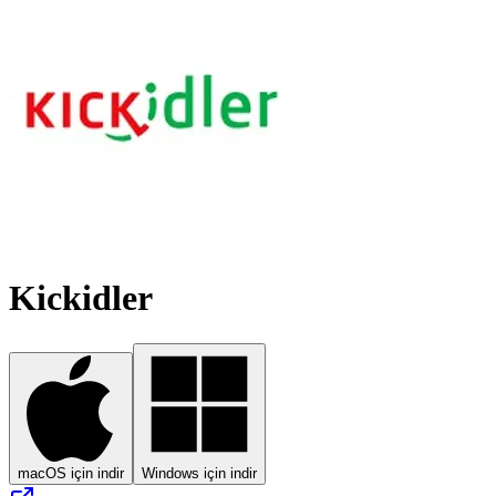
Kickidler
macOS için indir
Windows için indir