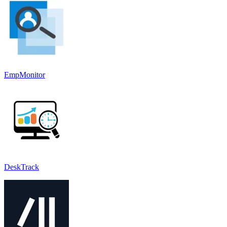
EmpMonitor
DeskTrack