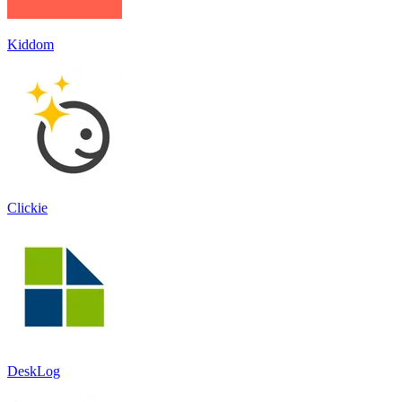
Kiddom
Clickie
DeskLog