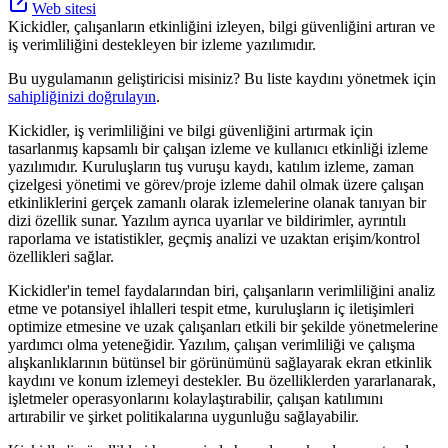
Web sitesi
Kickidler, çalışanların etkinliğini izleyen, bilgi güvenliğini artıran ve
iş verimliliğini destekleyen bir izleme yazılımıdır.
Bu uygulamanın geliştiricisi misiniz? Bu liste kaydını yönetmek için
sahipliğinizi doğrulayın
.
Kickidler, iş verimliliğini ve bilgi güvenliğini artırmak için
tasarlanmış kapsamlı bir çalışan izleme ve kullanıcı etkinliği izleme
yazılımıdır. Kuruluşların tuş vuruşu kaydı, katılım izleme, zaman
çizelgesi yönetimi ve görev/proje izleme dahil olmak üzere çalışan
etkinliklerini gerçek zamanlı olarak izlemelerine olanak tanıyan bir
dizi özellik sunar. Yazılım ayrıca uyarılar ve bildirimler, ayrıntılı
raporlama ve istatistikler, geçmiş analizi ve uzaktan erişim/kontrol
özellikleri sağlar.
Kickidler'in temel faydalarından biri, çalışanların verimliliğini analiz
etme ve potansiyel ihlalleri tespit etme, kuruluşların iç iletişimleri
optimize etmesine ve uzak çalışanları etkili bir şekilde yönetmelerine
yardımcı olma yeteneğidir. Yazılım, çalışan verimliliği ve çalışma
alışkanlıklarının bütünsel bir görünümünü sağlayarak ekran etkinlik
kaydını ve konum izlemeyi destekler. Bu özelliklerden yararlanarak,
işletmeler operasyonlarını kolaylaştırabilir, çalışan katılımını
artırabilir ve şirket politikalarına uygunluğu sağlayabilir.