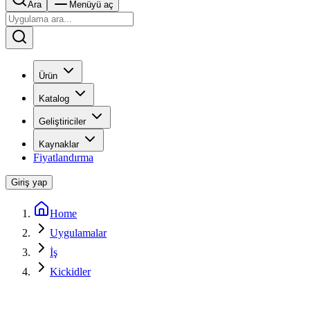
Ara
Menüyü aç
Ürün
Katalog
Geliştiriciler
Kaynaklar
Fiyatlandırma
Giriş yap
Home
Uygulamalar
İş
Kickidler