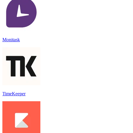
Monitask
TimeKeeper