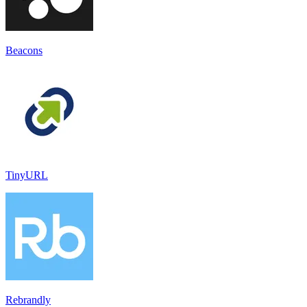
Beacons
TinyURL
Rebrandly