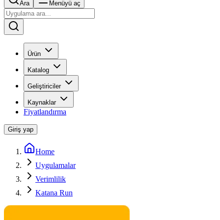
Ara
Menüyü aç
Ürün
Katalog
Geliştiriciler
Kaynaklar
Fiyatlandırma
Giriş yap
Home
Uygulamalar
Verimlilik
Katana Run