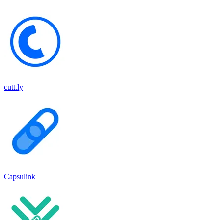
cutt.ly
Capsulink