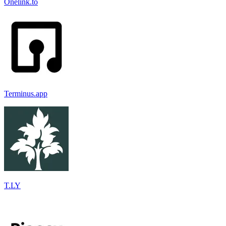
Onelink.to
Terminus.app
T.LY