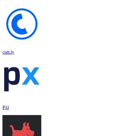
cutt.ly
Pxl