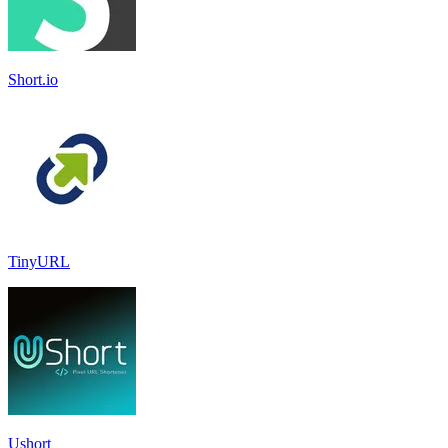
Short.io
TinyURL
Ushort