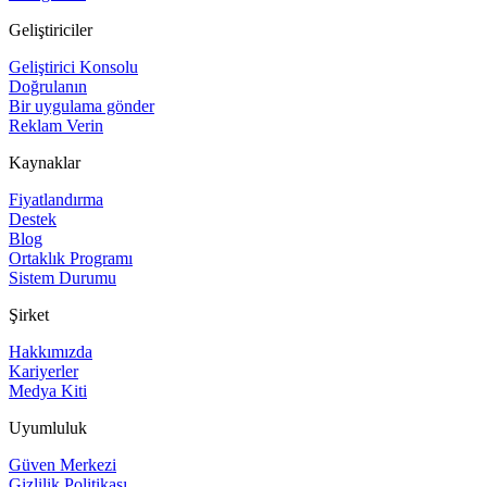
Geliştiriciler
Geliştirici Konsolu
Doğrulanın
Bir uygulama gönder
Reklam Verin
Kaynaklar
Fiyatlandırma
Destek
Blog
Ortaklık Programı
Sistem Durumu
Şirket
Hakkımızda
Kariyerler
Medya Kiti
Uyumluluk
Güven Merkezi
Gizlilik Politikası