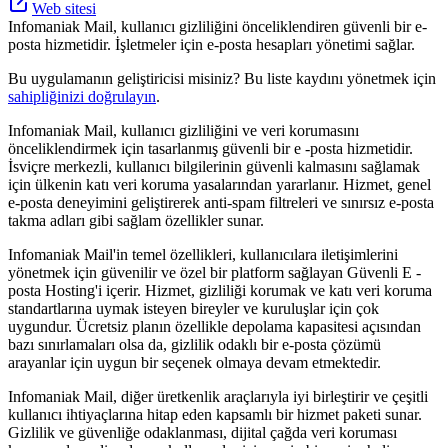
Web sitesi
Infomaniak Mail, kullanıcı gizliliğini önceliklendiren güvenli bir e-
posta hizmetidir. İşletmeler için e-posta hesapları yönetimi sağlar.
Bu uygulamanın geliştiricisi misiniz? Bu liste kaydını yönetmek için
sahipliğinizi doğrulayın
.
Infomaniak Mail, kullanıcı gizliliğini ve veri korumasını
önceliklendirmek için tasarlanmış güvenli bir e -posta hizmetidir.
İsviçre merkezli, kullanıcı bilgilerinin güvenli kalmasını sağlamak
için ülkenin katı veri koruma yasalarından yararlanır. Hizmet, genel
e-posta deneyimini geliştirerek anti-spam filtreleri ve sınırsız e-posta
takma adları gibi sağlam özellikler sunar.
Infomaniak Mail'in temel özellikleri, kullanıcılara iletişimlerini
yönetmek için güvenilir ve özel bir platform sağlayan Güvenli E -
posta Hosting'i içerir. Hizmet, gizliliği korumak ve katı veri koruma
standartlarına uymak isteyen bireyler ve kuruluşlar için çok
uygundur. Ücretsiz planın özellikle depolama kapasitesi açısından
bazı sınırlamaları olsa da, gizlilik odaklı bir e-posta çözümü
arayanlar için uygun bir seçenek olmaya devam etmektedir.
Infomaniak Mail, diğer üretkenlik araçlarıyla iyi birleştirir ve çeşitli
kullanıcı ihtiyaçlarına hitap eden kapsamlı bir hizmet paketi sunar.
Gizlilik ve güvenliğe odaklanması, dijital çağda veri koruması