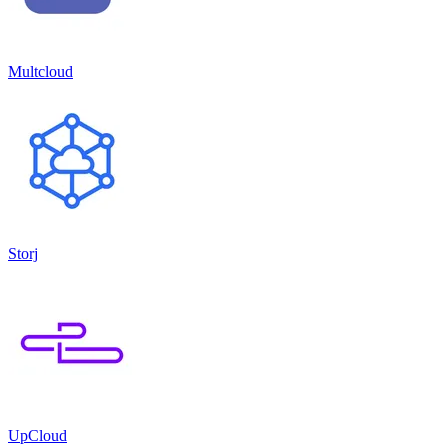
Multcloud
Storj
UpCloud