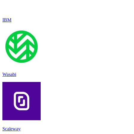
IBM
Wasabi
Scaleway