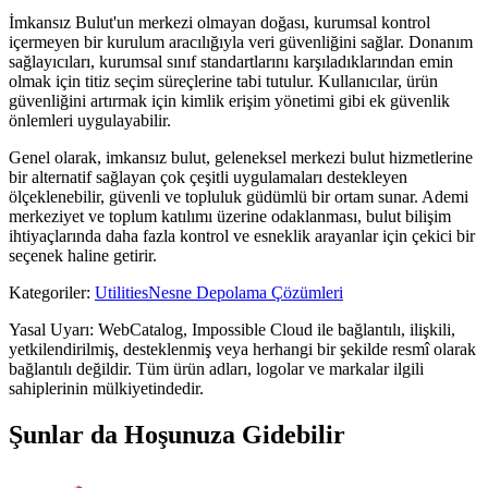
İmkansız Bulut'un merkezi olmayan doğası, kurumsal kontrol
içermeyen bir kurulum aracılığıyla veri güvenliğini sağlar. Donanım
sağlayıcıları, kurumsal sınıf standartlarını karşıladıklarından emin
olmak için titiz seçim süreçlerine tabi tutulur. Kullanıcılar, ürün
güvenliğini artırmak için kimlik erişim yönetimi gibi ek güvenlik
önlemleri uygulayabilir.
Genel olarak, imkansız bulut, geleneksel merkezi bulut hizmetlerine
bir alternatif sağlayan çok çeşitli uygulamaları destekleyen
ölçeklenebilir, güvenli ve topluluk güdümlü bir ortam sunar. Ademi
merkeziyet ve toplum katılımı üzerine odaklanması, bulut bilişim
ihtiyaçlarında daha fazla kontrol ve esneklik arayanlar için çekici bir
seçenek haline getirir.
Kategoriler
:
Utilities
Nesne Depolama Çözümleri
Yasal Uyarı: WebCatalog, Impossible Cloud ile bağlantılı, ilişkili,
yetkilendirilmiş, desteklenmiş veya herhangi bir şekilde resmî olarak
bağlantılı değildir. Tüm ürün adları, logolar ve markalar ilgili
sahiplerinin mülkiyetindedir.
Şunlar da Hoşunuza Gidebilir