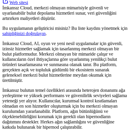
Web sitesi
İmkansız Cloud, merkezi olmayan mimarisiyle güvenli ve
uyarlanabilir bulut depolama hizmetleri sunar, veri güvenliğini
artırırken maliyetleri düşürür.
Bu uygulamanın geliştiricisi misiniz? Bu liste kaydını yönetmek için
sahipliğinizi doğrulayın
.
İmkansız Cloud, AI, oyun ve yeni nesil uygulamalar için güvenli,
izinsiz hizmetler sağlamak için tasarlanmış merkezi olmayan bir
bulut platformudur. Merkezi olmayan bir mimaride çalışır ve
kullanıcıların özel ihtiyaçlarına göre uyarlanmış yenilikçi bulut
ürünleri tasarlamasına ve sunmasına olanak tanır. Bu platform,
gerçekten açık ve topluluk güdümlü bir ekosistem sunarak
geleneksel merkezi bulut hizmetlerine meydan okumak için
üretilmiştir.
İmkansız bulutun temel özellikleri arasında heterojen donanımı ağa
yerleştirme ve yüksek performans ve güvenilirlik seviyeleri sağlama
yeteneği yer alıyor. Kullanıcılar, kurumsal kontrol kısıtlamaları
olmadan en son hizmetler oluşturmak için bu merkezi olmayan
kurulumdan yararlanabilir. Platform, ağın bütünlüğünü ve
ölçeklenebilirliğini korumak için gerekli olan hipernodların
dağıtımını destekler. Herkes ağın sağlamlığını ve güvenliğine
katkıda bulunarak bir hipernod çalıştırabilir.