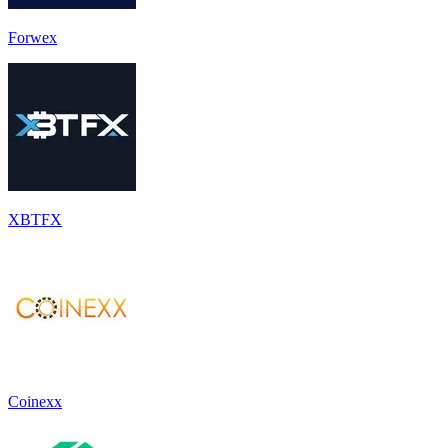
Forwex
XBTFX
Coinexx