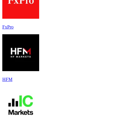
FxPro
HFM