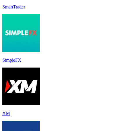
SmartTrader
SimpleFX
XM