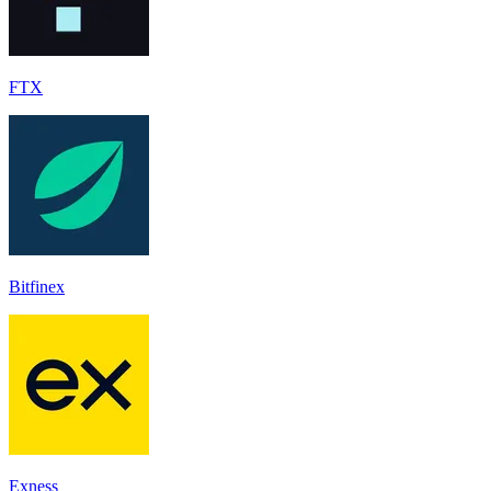
FTX
Bitfinex
Exness