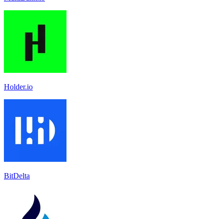
Holder.io
BitDelta