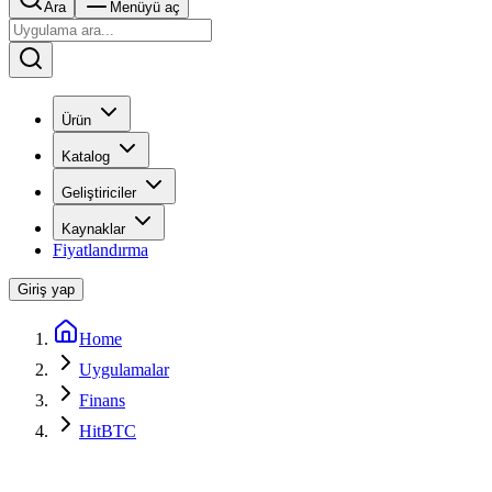
Ara
Menüyü aç
Ürün
Katalog
Geliştiriciler
Kaynaklar
Fiyatlandırma
Giriş yap
Home
Uygulamalar
Finans
HitBTC