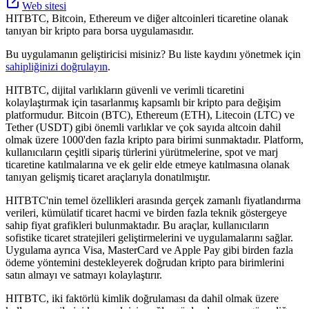
Web sitesi
HITBTC, Bitcoin, Ethereum ve diğer altcoinleri ticaretine olanak
tanıyan bir kripto para borsa uygulamasıdır.
Bu uygulamanın geliştiricisi misiniz? Bu liste kaydını yönetmek için
sahipliğinizi doğrulayın
.
HITBTC, dijital varlıkların güvenli ve verimli ticaretini
kolaylaştırmak için tasarlanmış kapsamlı bir kripto para değişim
platformudur. Bitcoin (BTC), Ethereum (ETH), Litecoin (LTC) ve
Tether (USDT) gibi önemli varlıklar ve çok sayıda altcoin dahil
olmak üzere 1000'den fazla kripto para birimi sunmaktadır. Platform,
kullanıcıların çeşitli sipariş türlerini yürütmelerine, spot ve marj
ticaretine katılmalarına ve ek gelir elde etmeye katılmasına olanak
tanıyan gelişmiş ticaret araçlarıyla donatılmıştır.
HITBTC'nin temel özellikleri arasında gerçek zamanlı fiyatlandırma
verileri, kümülatif ticaret hacmi ve birden fazla teknik göstergeye
sahip fiyat grafikleri bulunmaktadır. Bu araçlar, kullanıcıların
sofistike ticaret stratejileri geliştirmelerini ve uygulamalarını sağlar.
Uygulama ayrıca Visa, MasterCard ve Apple Pay gibi birden fazla
ödeme yöntemini destekleyerek doğrudan kripto para birimlerini
satın almayı ve satmayı kolaylaştırır.
HITBTC, iki faktörlü kimlik doğrulaması da dahil olmak üzere