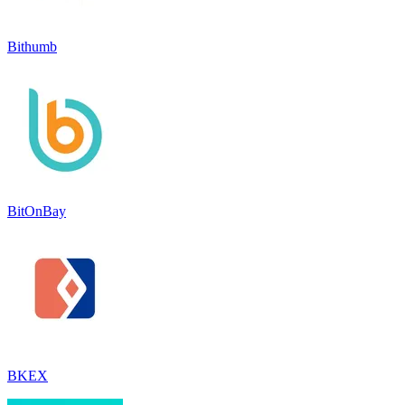
Bithumb
BitOnBay
BKEX