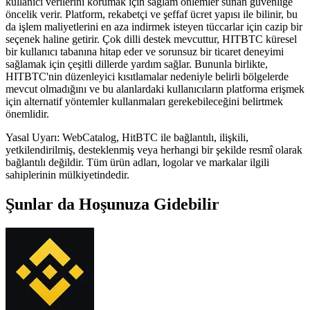
kullanıcı verilerini korumak için sağlam önlemler sunan güvenliğe
öncelik verir. Platform, rekabetçi ve şeffaf ücret yapısı ile bilinir, bu
da işlem maliyetlerini en aza indirmek isteyen tüccarlar için cazip bir
seçenek haline getirir. Çok dilli destek mevcuttur, HITBTC küresel
bir kullanıcı tabanına hitap eder ve sorunsuz bir ticaret deneyimi
sağlamak için çeşitli dillerde yardım sağlar. Bununla birlikte,
HITBTC'nin düzenleyici kısıtlamalar nedeniyle belirli bölgelerde
mevcut olmadığını ve bu alanlardaki kullanıcıların platforma erişmek
için alternatif yöntemler kullanmaları gerekebileceğini belirtmek
önemlidir.
Yasal Uyarı: WebCatalog, HitBTC ile bağlantılı, ilişkili,
yetkilendirilmiş, desteklenmiş veya herhangi bir şekilde resmî olarak
bağlantılı değildir. Tüm ürün adları, logolar ve markalar ilgili
sahiplerinin mülkiyetindedir.
Şunlar da Hoşunuza Gidebilir