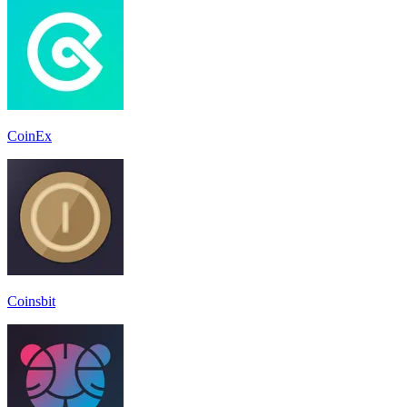
CoinEx
Coinsbit