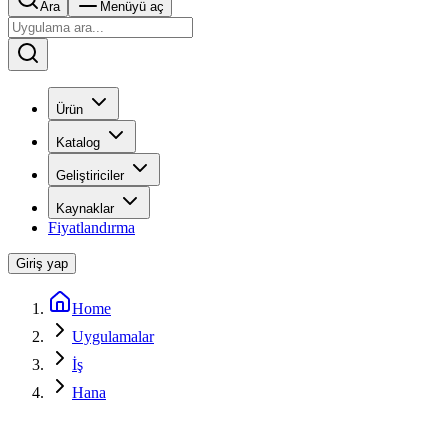
Ara
Menüyü aç
Ürün
Katalog
Geliştiriciler
Kaynaklar
Fiyatlandırma
Giriş yap
Home
Uygulamalar
İş
Hana