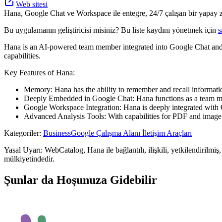
Web sitesi
Hana, Google Chat ve Workspace ile entegre, 24/7 çalışan bir yapay zeka 
Bu uygulamanın geliştiricisi misiniz? Bu liste kaydını yönetmek için
s
Hana is an AI-powered team member integrated into Google Chat and 
capabilities.
Key Features of Hana:
Memory: Hana has the ability to remember and recall information
Deeply Embedded in Google Chat: Hana functions as a team m
Google Workspace Integration: Hana is deeply integrated with
Advanced Analysis Tools: With capabilities for PDF and image a
Kategoriler
:
Business
Google Çalışma Alanı İletişim Araçları
Yasal Uyarı: WebCatalog, Hana ile bağlantılı, ilişkili, yetkilendirilmiş
mülkiyetindedir.
Şunlar da Hoşunuza Gidebilir