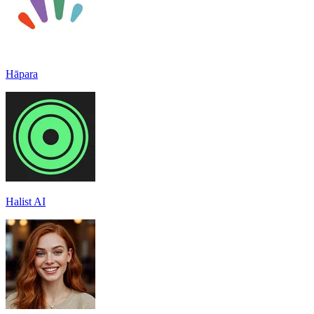
Hāpara
Halist AI