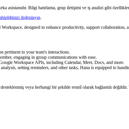
asistanıdır. Bilgi hatırlama, grup iletişimi ve iş analizi gibi özellikler
ahipliğinizi doğrulayın
.
Workspace, designed to enhance productivity, support collaboration, a
 pertinent to your team's interactions.
ember, engaging in group communications with ease.
 Google Workspace APIs, including Calendar, Meet, Docs, and more.
nalysis, setting reminders, and other tasks, Hana is equipped to handle
, desteklenmiş veya herhangi bir şekilde resmî olarak bağlantılı değildir.