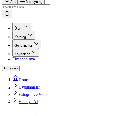
Ara
Menüyü aç
Ürün
Katalog
Geliştiriciler
Kaynaklar
Fiyatlandırma
Giriş yap
Home
Uygulamalar
Fotoğraf ve Video
HairstyleAI