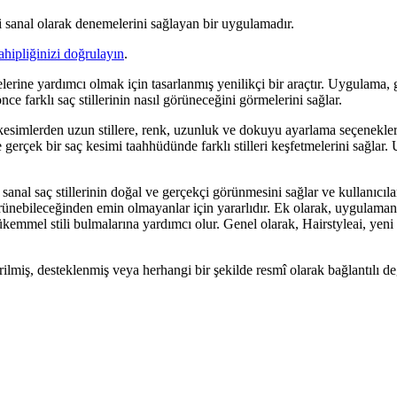
rini sanal olarak denemelerini sağlayan bir uygulamadır.
ahipliğinizi doğrulayın
.
emelerine yardımcı olmak için tasarlanmış yenilikçi bir araçtır. Uygulama,
nce farklı saç stillerinin nasıl görüneceğini görmelerini sağlar.
a kesimlerden uzun stillere, renk, uzunluk ve dokuyu ayarlama seçenekler
ve gerçek bir saç kesimi taahhüdünde farklı stilleri keşfetmelerini sağla
sanal saç stillerinin doğal ve gerçekçi görünmesini sağlar ve kullanıcılar
örünebileceğinden emin olmayanlar için yararlıdır. Ek olarak, uygulaman
kemmel stili bulmalarına yardımcı olur. Genel olarak, Hairstyleai, yeni 
irilmiş, desteklenmiş veya herhangi bir şekilde resmî olarak bağlantılı değ