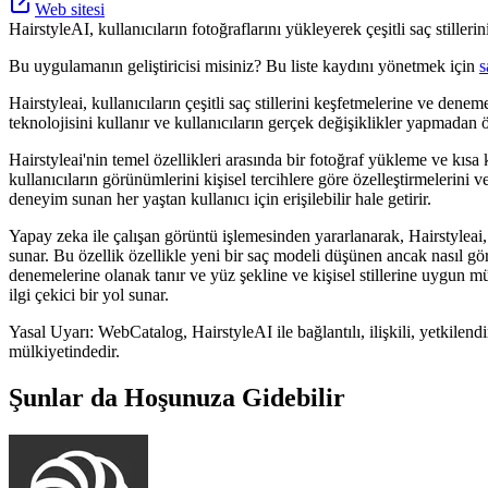
Web sitesi
HairstyleAI, kullanıcıların fotoğraflarını yükleyerek çeşitli saç stille
Bu uygulamanın geliştiricisi misiniz? Bu liste kaydını yönetmek için
s
Hairstyleai, kullanıcıların çeşitli saç stillerini keşfetmelerine ve den
teknolojisini kullanır ve kullanıcıların gerçek değişiklikler yapmadan ö
Hairstyleai'nin temel özellikleri arasında bir fotoğraf yükleme ve kıs
kullanıcıların görünümlerini kişisel tercihlere göre özelleştirmelerini 
deneyim sunan her yaştan kullanıcı için erişilebilir hale getirir.
Yapay zeka ile çalışan görüntü işlemesinden yararlanarak, Hairstyleai, 
sunar. Bu özellik özellikle yeni bir saç modeli düşünen ancak nasıl g
denemelerine olanak tanır ve yüz şekline ve kişisel stillerine uygun mü
ilgi çekici bir yol sunar.
Yasal Uyarı: WebCatalog, HairstyleAI ile bağlantılı, ilişkili, yetkilend
mülkiyetindedir.
Şunlar da Hoşunuza Gidebilir