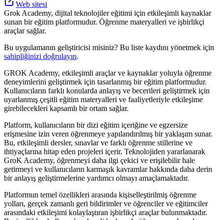
Web sitesi
Grok Academy, dijital teknolojiler eğitimi için etkileşimli kaynaklar
sunan bir eğitim platformudur. Öğrenme materyalleri ve işbirlikçi
araçlar sağlar.
Bu uygulamanın geliştiricisi misiniz? Bu liste kaydını yönetmek için
sahipliğinizi doğrulayın
.
GROK Academy, etkileşimli araçlar ve kaynaklar yoluyla öğrenme
deneyimlerini geliştirmek için tasarlanmış bir eğitim platformudur.
Kullanıcıların farklı konularda anlayış ve becerileri geliştirmek için
uyarlanmış çeşitli eğitim materyalleri ve faaliyetleriyle etkileşime
girebilecekleri kapsamlı bir ortam sağlar.
Platform, kullanıcıların bir dizi eğitim içeriğine ve egzersize
erişmesine izin veren öğrenmeye yapılandırılmış bir yaklaşım sunar.
Bu, etkileşimli dersler, sınavlar ve farklı öğrenme stillerine ve
ihtiyaçlarına hitap eden projeleri içerir. Teknolojiden yararlanarak
GroK Academy, öğrenmeyi daha ilgi çekici ve erişilebilir hale
getirmeyi ve kullanıcıların karmaşık kavramlar hakkında daha derin
bir anlayış geliştirmelerine yardımcı olmayı amaçlamaktadır.
Platformun temel özellikleri arasında kişiselleştirilmiş öğrenme
yolları, gerçek zamanlı geri bildirimler ve öğrenciler ve eğitimciler
arasındaki etkileşimi kolaylaştıran işbirlikçi araçlar bulunmaktadır.