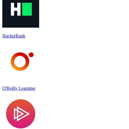
HackerRank
O'Reilly Learning