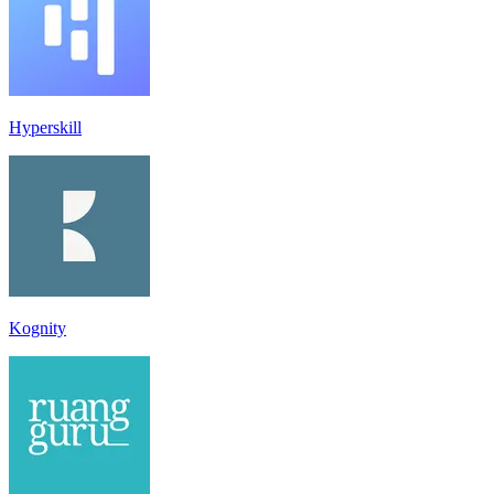
Hyperskill
Kognity