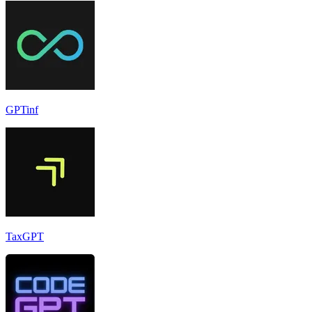
GPTinf
TaxGPT