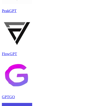
PeakGPT
FlowGPT
GPTGO