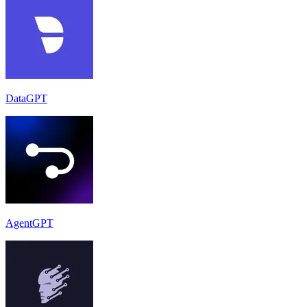
DataGPT
AgentGPT