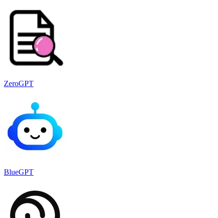
ZeroGPT
BlueGPT