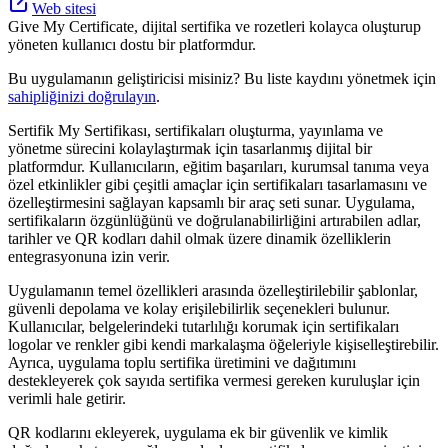
Web sitesi
Give My Certificate, dijital sertifika ve rozetleri kolayca oluşturup
yöneten kullanıcı dostu bir platformdur.
Bu uygulamanın geliştiricisi misiniz? Bu liste kaydını yönetmek için
sahipliğinizi doğrulayın
.
Sertifik My Sertifikası, sertifikaları oluşturma, yayınlama ve
yönetme sürecini kolaylaştırmak için tasarlanmış dijital bir
platformdur. Kullanıcıların, eğitim başarıları, kurumsal tanıma veya
özel etkinlikler gibi çeşitli amaçlar için sertifikaları tasarlamasını ve
özelleştirmesini sağlayan kapsamlı bir araç seti sunar. Uygulama,
sertifikaların özgünlüğünü ve doğrulanabilirliğini artırabilen adlar,
tarihler ve QR kodları dahil olmak üzere dinamik özelliklerin
entegrasyonuna izin verir.
Uygulamanın temel özellikleri arasında özelleştirilebilir şablonlar,
güvenli depolama ve kolay erişilebilirlik seçenekleri bulunur.
Kullanıcılar, belgelerindeki tutarlılığı korumak için sertifikaları
logolar ve renkler gibi kendi markalaşma öğeleriyle kişiselleştirebilir.
Ayrıca, uygulama toplu sertifika üretimini ve dağıtımını
destekleyerek çok sayıda sertifika vermesi gereken kuruluşlar için
verimli hale getirir.
QR kodlarını ekleyerek, uygulama ek bir güvenlik ve kimlik