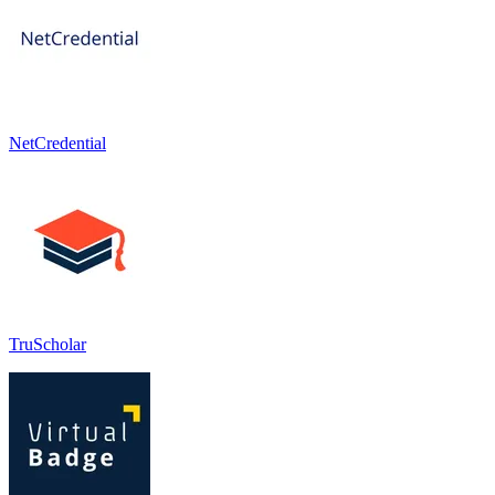
NetCredential
TruScholar