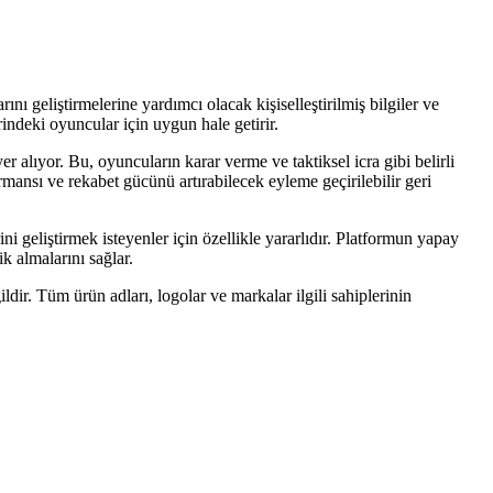
ı geliştirmelerine yardımcı olacak kişiselleştirilmiş bilgiler ve
rindeki oyuncular için uygun hale getirir.
r alıyor. Bu, oyuncuların karar verme ve taktiksel icra gibi belirli
mansı ve rekabet gücünü artırabilecek eyleme geçirilebilir geri
 geliştirmek isteyenler için özellikle yararlıdır. Platformun yapay
k almalarını sağlar.
ldir. Tüm ürün adları, logolar ve markalar ilgili sahiplerinin