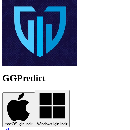
GGPredict
macOS için indir
Windows için indir