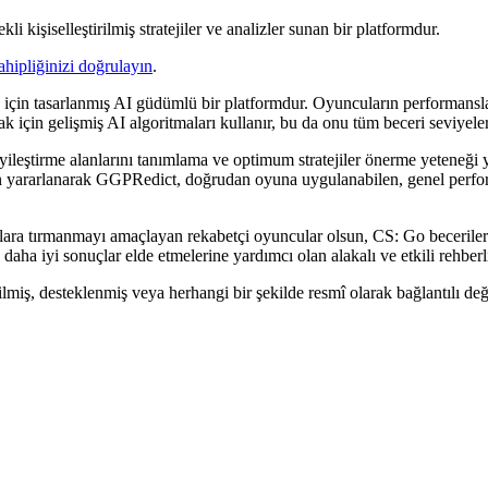
kişiselleştirilmiş stratejiler ve analizler sunan bir platformdur.
ahipliğinizi doğrulayın
.
için tasarlanmış AI güdümlü bir platformdur. Oyuncuların performansların
ak için gelişmiş AI algoritmaları kullanır, bu da onu tüm beceri seviyele
yileştirme alanlarını tanımlama ve optimum stratejiler önerme yeteneği ye
nden yararlanarak GGPRedict, doğrudan oyuna uygulanabilen, genel perfor
ara tırmanmayı amaçlayan rekabetçi oyuncular olsun, CS: Go becerilerini
daha iyi sonuçlar elde etmelerine yardımcı olan alakalı ve etkili rehberli
ilmiş, desteklenmiş veya herhangi bir şekilde resmî olarak bağlantılı deği