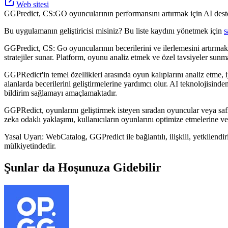
Web sitesi
GGPredict, CS:GO oyuncularının performansını artırmak için AI destekli 
Bu uygulamanın geliştiricisi misiniz? Bu liste kaydını yönetmek için
s
GGPredict, CS: Go oyuncularının becerilerini ve ilerlemesini artırmak 
stratejiler sunar. Platform, oyunu analiz etmek ve özel tavsiyeler sunm
GGPRedict'in temel özellikleri arasında oyun kalıplarını analiz etme, i
alanlarda becerilerini geliştirmelerine yardımcı olur. AI teknolojisi
bildirim sağlamayı amaçlamaktadır.
GGPRedict, oyunlarını geliştirmek isteyen sıradan oyuncular veya safl
zeka odaklı yaklaşımı, kullanıcıların oyunlarını optimize etmelerine ve 
Yasal Uyarı: WebCatalog, GGPredict ile bağlantılı, ilişkili, yetkilendir
mülkiyetindedir.
Şunlar da Hoşunuza Gidebilir