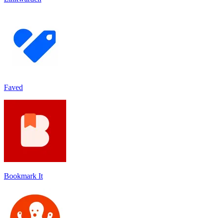
Faved
Bookmark It