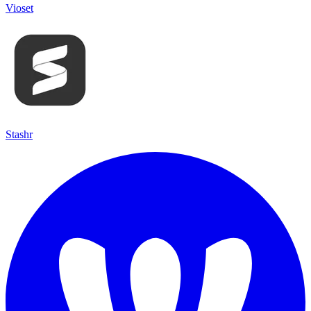
Vioset
Stashr