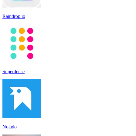
Raindrop.io
Superdense
Notado