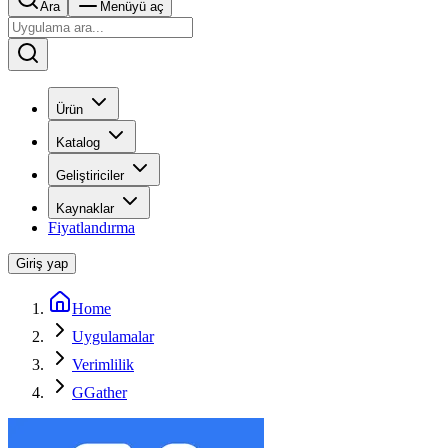
Ara
Menüyü aç
Ürün
Katalog
Geliştiriciler
Kaynaklar
Fiyatlandırma
Giriş yap
Home
Uygulamalar
Verimlilik
GGather