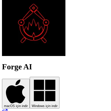
Forge AI
macOS için indir
Windows için indir