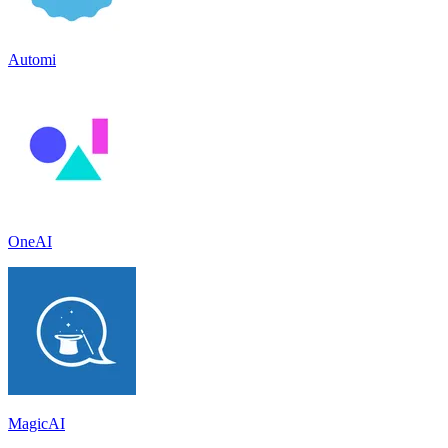
Automi
OneAI
MagicAI