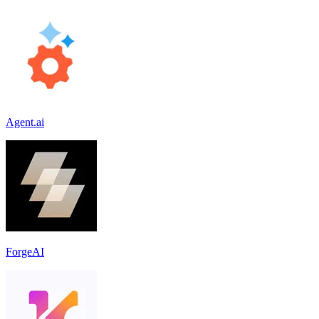
Agent.ai
ForgeAI