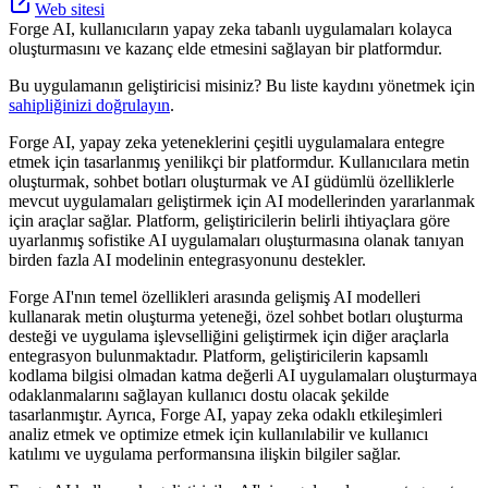
Web sitesi
Forge AI, kullanıcıların yapay zeka tabanlı uygulamaları kolayca
oluşturmasını ve kazanç elde etmesini sağlayan bir platformdur.
Bu uygulamanın geliştiricisi misiniz? Bu liste kaydını yönetmek için
sahipliğinizi doğrulayın
.
Forge AI, yapay zeka yeteneklerini çeşitli uygulamalara entegre
etmek için tasarlanmış yenilikçi bir platformdur. Kullanıcılara metin
oluşturmak, sohbet botları oluşturmak ve AI güdümlü özelliklerle
mevcut uygulamaları geliştirmek için AI modellerinden yararlanmak
için araçlar sağlar. Platform, geliştiricilerin belirli ihtiyaçlara göre
uyarlanmış sofistike AI uygulamaları oluşturmasına olanak tanıyan
birden fazla AI modelinin entegrasyonunu destekler.
Forge AI'nın temel özellikleri arasında gelişmiş AI modelleri
kullanarak metin oluşturma yeteneği, özel sohbet botları oluşturma
desteği ve uygulama işlevselliğini geliştirmek için diğer araçlarla
entegrasyon bulunmaktadır. Platform, geliştiricilerin kapsamlı
kodlama bilgisi olmadan katma değerli AI uygulamaları oluşturmaya
odaklanmalarını sağlayan kullanıcı dostu olacak şekilde
tasarlanmıştır. Ayrıca, Forge AI, yapay zeka odaklı etkileşimleri
analiz etmek ve optimize etmek için kullanılabilir ve kullanıcı
katılımı ve uygulama performansına ilişkin bilgiler sağlar.