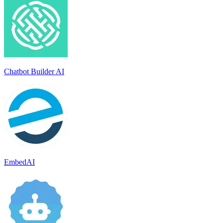
Chatbot Builder AI
EmbedAI