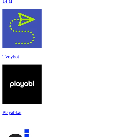
14.ai
Tvoybot
Playabl.ai