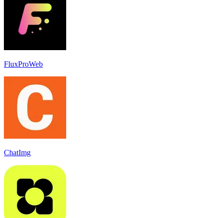
FluxProWeb
ChatImg