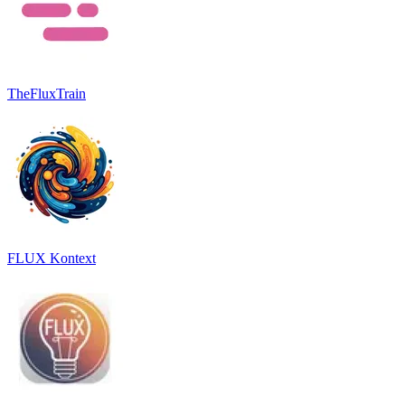
TheFluxTrain
FLUX Kontext