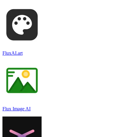
FluxAI.art
Flux Image AI