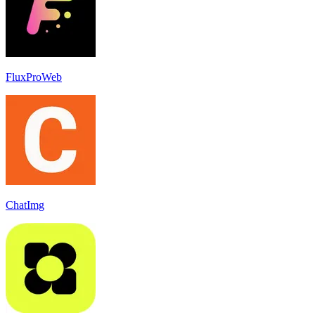
FluxProWeb
ChatImg