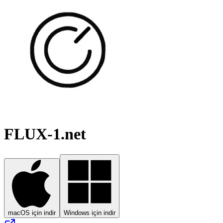
FLUX-1.net
macOS için indir
Windows için indir