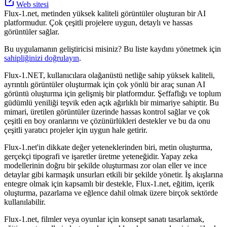
Web sitesi
Flux-1.net, metinden yüksek kaliteli görüntüler oluşturan bir AI
platformudur. Çok çeşitli projelere uygun, detaylı ve hassas
görüntüler sağlar.
Bu uygulamanın geliştiricisi misiniz? Bu liste kaydını yönetmek için
sahipliğinizi doğrulayın
.
Flux-1.NET, kullanıcılara olağanüstü netliğe sahip yüksek kaliteli,
ayrıntılı görüntüler oluşturmak için çok yönlü bir araç sunan AI
görüntü oluşturma için gelişmiş bir platformdur. Şeffaflığı ve toplum
güdümlü yeniliği teşvik eden açık ağırlıklı bir mimariye sahiptir. Bu
mimari, üretilen görüntüler üzerinde hassas kontrol sağlar ve çok
çeşitli en boy oranlarını ve çözünürlükleri destekler ve bu da onu
çeşitli yaratıcı projeler için uygun hale getirir.
Flux-1.net'in dikkate değer yeteneklerinden biri, metin oluşturma,
gerçekçi tipografi ve işaretler üretme yeteneğidir. Yapay zeka
modellerinin doğru bir şekilde oluşturması zor olan eller ve ince
detaylar gibi karmaşık unsurları etkili bir şekilde yönetir. İş akışlarına
entegre olmak için kapsamlı bir destekle, Flux-1.net, eğitim, içerik
oluşturma, pazarlama ve eğlence dahil olmak üzere birçok sektörde
kullanılabilir.
Flux-1.net, filmler veya oyunlar için konsept sanatı tasarlamak,