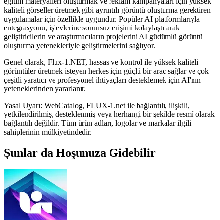
eğitim materyalleri oluşturmak ve reklam kampanyaları için yüksek
kaliteli görseller üretmek gibi ayrıntılı görüntü oluşturma gerektiren
uygulamalar için özellikle uygundur. Popüler AI platformlarıyla
entegrasyonu, işlevlerine sorunsuz erişimi kolaylaştırarak
geliştiricilerin ve araştırmacıların projelerini AI güdümlü görüntü
oluşturma yetenekleriyle geliştirmelerini sağlıyor.
Genel olarak, Flux-1.NET, hassas ve kontrol ile yüksek kaliteli
görüntüler üretmek isteyen herkes için güçlü bir araç sağlar ve çok
çeşitli yaratıcı ve profesyonel ihtiyaçları desteklemek için AI'nın
yeteneklerinden yararlanır.
Yasal Uyarı: WebCatalog, FLUX-1.net ile bağlantılı, ilişkili,
yetkilendirilmiş, desteklenmiş veya herhangi bir şekilde resmî olarak
bağlantılı değildir. Tüm ürün adları, logolar ve markalar ilgili
sahiplerinin mülkiyetindedir.
Şunlar da Hoşunuza Gidebilir