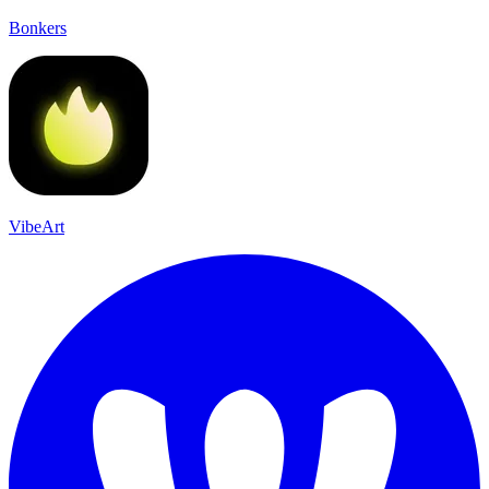
Bonkers
VibeArt