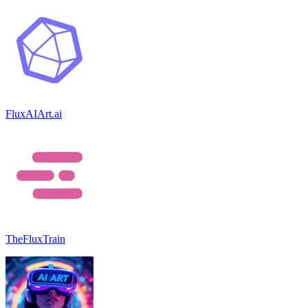
FluxAIArt.ai
TheFluxTrain