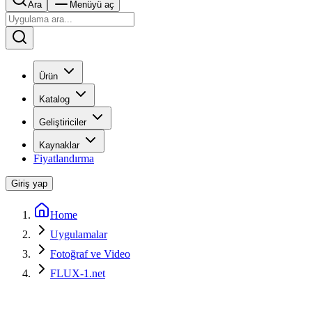
Ara
Menüyü aç
Ürün
Katalog
Geliştiriciler
Kaynaklar
Fiyatlandırma
Giriş yap
Home
Uygulamalar
Fotoğraf ve Video
FLUX-1.net