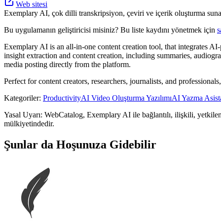
Web sitesi
Exemplary AI, çok dilli transkripsiyon, çeviri ve içerik oluşturma suna
Bu uygulamanın geliştiricisi misiniz? Bu liste kaydını yönetmek için
s
Exemplary AI is an all-in-one content creation tool, that integrates AI-
insight extraction and content creation, including summaries, audiogram
media posting directly from the platform.
Perfect for content creators, researchers, journalists, and profession
Kategoriler
:
Productivity
AI Video Oluşturma Yazılımı
AI Yazma Asista
Yasal Uyarı: WebCatalog, Exemplary AI ile bağlantılı, ilişkili, yetkilen
mülkiyetindedir.
Şunlar da Hoşunuza Gidebilir