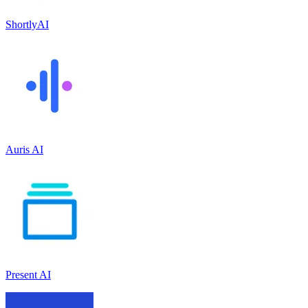
ShortlyAI
Auris AI
Present AI