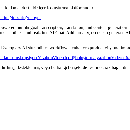
n, kullanıcı dostu bir içerik oluşturma platformudur.
ahipliğinizi doğrulayın
.
powered multilingual transcription, translation, and content generation int
s, subtitles, and real-time AI Chat. Additionally, users can generate AI
als, Exemplary AI streamlines workflows, enhances productivity and improv
nları
Transkripsiyon Yazılımı
Video içeriği oluşturma yazılımı
Video düz
dirilmiş, desteklenmiş veya herhangi bir şekilde resmî olarak bağlantılı d