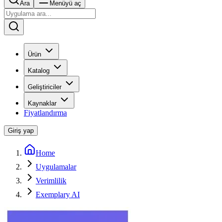
Ara
Menüyü aç
Ürün
Katalog
Geliştiriciler
Kaynaklar
Fiyatlandırma
Giriş yap
Home
Uygulamalar
Verimlilik
Exemplary AI