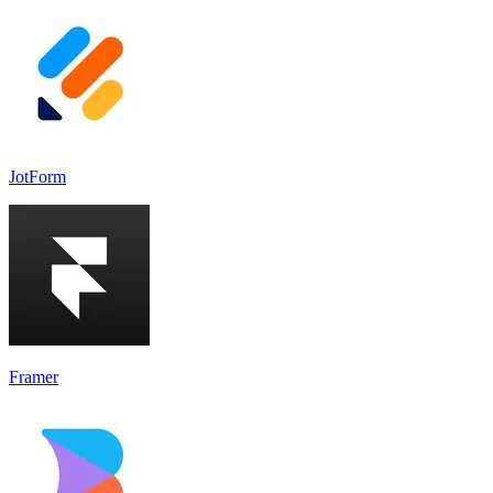
JotForm
Framer