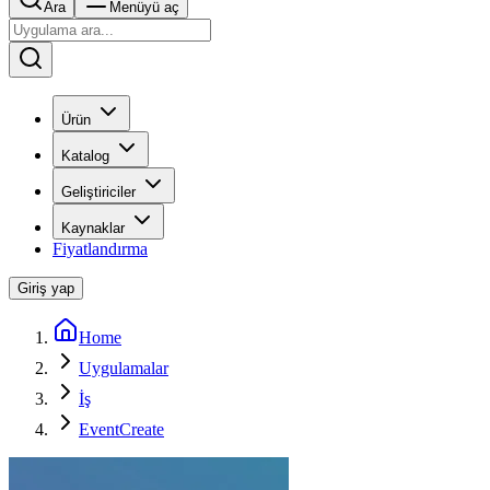
Ara
Menüyü aç
Ürün
Katalog
Geliştiriciler
Kaynaklar
Fiyatlandırma
Giriş yap
Home
Uygulamalar
İş
EventCreate