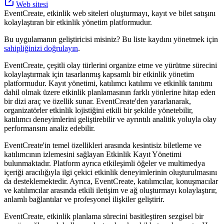
Web sitesi
EventCreate, etkinlik web siteleri oluşturmayı, kayıt ve bilet satışını
kolaylaştıran bir etkinlik yönetim platformudur.
Bu uygulamanın geliştiricisi misiniz? Bu liste kaydını yönetmek için
sahipliğinizi doğrulayın
.
EventCreate, çeşitli olay türlerini organize etme ve yürütme sürecini
kolaylaştırmak için tasarlanmış kapsamlı bir etkinlik yönetim
platformudur. Kayıt yönetimi, katılımcı katılımı ve etkinlik tanıtımı
dahil olmak üzere etkinlik planlamasının farklı yönlerine hitap eden
bir dizi araç ve özellik sunar. EventCreate'den yararlanarak,
organizatörler etkinlik lojistiğini etkili bir şekilde yönetebilir,
katılımcı deneyimlerini geliştirebilir ve ayrıntılı analitik yoluyla olay
performansını analiz edebilir.
EventCreate'in temel özellikleri arasında kesintisiz biletleme ve
katılımcının izlemesini sağlayan Etkinlik Kayıt Yönetimi
bulunmaktadır. Platform ayrıca etkileşimli öğeler ve multimedya
içeriği aracılığıyla ilgi çekici etkinlik deneyimlerinin oluşturulmasını
da desteklemektedir. Ayrıca, EventCreate, katılımcılar, konuşmacılar
ve katılımcılar arasında etkili iletişim ve ağ oluşturmayı kolaylaştırır,
anlamlı bağlantılar ve profesyonel ilişkiler geliştirir.
EventCreate, etkinlik planlama sürecini basitleştiren sezgisel bir