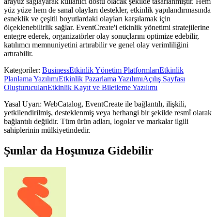
arayüz sağlayarak kullanıcı dostu olacak şekilde tasarlanmıştır. Hem
yüz yüze hem de sanal olayları destekler, etkinlik yapılandırmasında
esneklik ve çeşitli boyutlardaki olayları karşılamak için
ölçeklenebilirlik sağlar. EventCreate'i etkinlik yönetimi stratejilerine
entegre ederek, organizatörler olay sonuçlarını optimize edebilir,
katılımcı memnuniyetini artırabilir ve genel olay verimliliğini
artırabilir.
Kategoriler
:
Business
Etkinlik Yönetim Platformları
Etkinlik
Planlama Yazılımı
Etkinlik Pazarlama Yazılımı
Açılış Sayfası
Oluşturucuları
Etkinlik Kayıt ve Biletleme Yazılımı
Yasal Uyarı: WebCatalog, EventCreate ile bağlantılı, ilişkili,
yetkilendirilmiş, desteklenmiş veya herhangi bir şekilde resmî olarak
bağlantılı değildir. Tüm ürün adları, logolar ve markalar ilgili
sahiplerinin mülkiyetindedir.
Şunlar da Hoşunuza Gidebilir