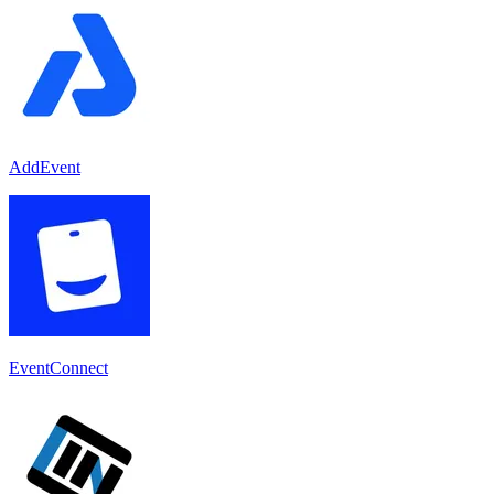
AddEvent
EventConnect