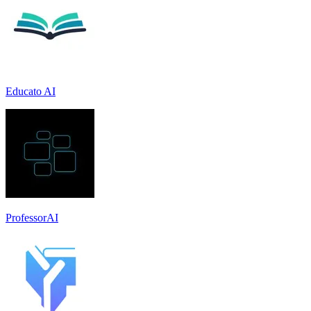
Educato AI
ProfessorAI