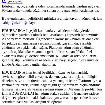
Web sitesi
Edubrain.ai, öğrencilere ödev sorunlarında anında yardım sağlayan,
90'dan fazla konuda çözümler sunan bir yapay zeka yardımcısıdır.
Bu uygulamanın geliştiricisi misiniz? Bu liste kaydını yönetmek için
sahipliğinizi doğrulayın
.
EDUBRAIN.AI, çeşitli konularda ve akademik düzeylerde
öğrencilere yardımcı olmak için tasarlanmış kapsamlı bir çevrimiçi
AI ödev yardımcısıdır. Öğrencilerin karmaşık kavramları daha etkili
bir şekilde anlamalarına yardımcı olmak için anında, ayrıntılı
çözümler ve açıklamalar sağlar. Platform, adım adım çözümler,
ayrıntılı açıklamalar ve anında geri bildirim sunan 90'dan fazla
akademik konuyu desteklemektedir. Kullanıcılar ödev sorularını
girebilir, ilgili konuyu ve akademik seviyeyi seçebilir ve saniyeler
içinde AI'dan özel yanıtlar alabilirler.
EDUBRAIN.AI'nın temel özellikleri, özne ve karmaşıklık
seviyesine göre belirli cevaplar, deneme yazma araçları, dilbilgisi
düzeltmesi ve alıntı üretimi sunma yeteneğini içerir. Platform ayrıca
yazımı düzelterek, kelime dağarcığını geliştirerek ve biçimlendirme
tavsiyesi sağlayarak yazma yardımı sunuyor. Matematik problemleri
için, EDUBRAIN.AI her adımı açıkça açıklar, öğrencilere sadece
doğru cevapları bulmakla kalmaz, aynı zamanda gelecekte benzer
sorunlara nasıl yaklaşılacağını da öğrenir.