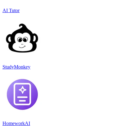
AI Tutor
StudyMonkey
HomeworkAI