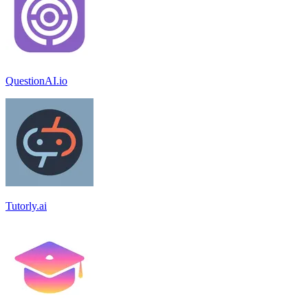
QuestionAI.io
Tutorly.ai