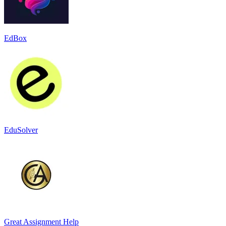
EdBox
EduSolver
Great Assignment Help