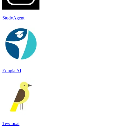
StudyAgent
Edupia AI
Tewtor.ai