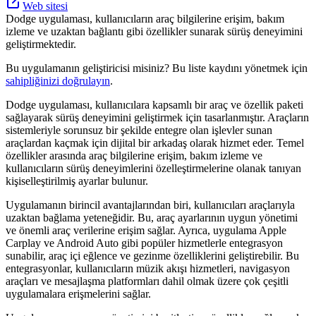
Web sitesi
Dodge uygulaması, kullanıcıların araç bilgilerine erişim, bakım
izleme ve uzaktan bağlantı gibi özellikler sunarak sürüş deneyimini
geliştirmektedir.
Bu uygulamanın geliştiricisi misiniz? Bu liste kaydını yönetmek için
sahipliğinizi doğrulayın
.
Dodge uygulaması, kullanıcılara kapsamlı bir araç ve özellik paketi
sağlayarak sürüş deneyimini geliştirmek için tasarlanmıştır. Araçların
sistemleriyle sorunsuz bir şekilde entegre olan işlevler sunan
araçlardan kaçmak için dijital bir arkadaş olarak hizmet eder. Temel
özellikler arasında araç bilgilerine erişim, bakım izleme ve
kullanıcıların sürüş deneyimlerini özelleştirmelerine olanak tanıyan
kişiselleştirilmiş ayarlar bulunur.
Uygulamanın birincil avantajlarından biri, kullanıcıları araçlarıyla
uzaktan bağlama yeteneğidir. Bu, araç ayarlarının uygun yönetimi
ve önemli araç verilerine erişim sağlar. Ayrıca, uygulama Apple
Carplay ve Android Auto gibi popüler hizmetlerle entegrasyon
sunabilir, araç içi eğlence ve gezinme özelliklerini geliştirebilir. Bu
entegrasyonlar, kullanıcıların müzik akışı hizmetleri, navigasyon
araçları ve mesajlaşma platformları dahil olmak üzere çok çeşitli
uygulamalara erişmelerini sağlar.