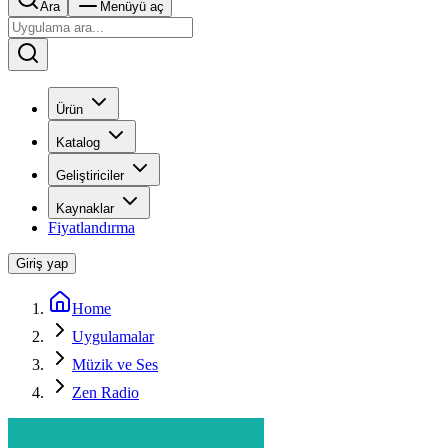
Ara
Menüyü aç
Ürün
Katalog
Geliştiriciler
Kaynaklar
Fiyatlandırma
Giriş yap
Home
Uygulamalar
Müzik ve Ses
Zen Radio