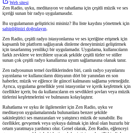
Web sitesi
Zen Radio, uyku, meditasyon ve rahatlama için çeşitli müzik ve ses
içeriği sunan bir radyo uygulamasıdır.
Bu uygulamanın geliştiricisi misiniz? Bu liste kaydını yönetmek için
sahipliğinizi doğrulayın
.
Zen Radio, çeşitli radyo istasyonlarına ve ses içeriğine erişmek için
kapsamlı bir platform sağlayarak dinleme deneyiminizi geliştirmek
için tasarlanmış yenilikçi bir uygulamadır. Uygulama, kullanıcıların
farklı zevklere ve tercihlere uyacak şekilde çeşitli türler ve stiller
sunan çok çeşitli radyo kanallarına uyum sağlamasına olanak tanır.
Zen radyosunun temel özelliklerinden biri, canlı radyo yayınlarını
yayınlama ve kullanıcıların dünyanın dört bir yanından en son
haberler, müzik ve eğlence ile güncel kalmasını sağlama yeteneğidir.
Ayrıca, uygulama genellikle yeni istasyonlar ve içerik keşfetmek için
özellikler içerir, bu da kullanıcıların en sevdikleri şovları veya müzik
türlerini keşfetmelerini ve bulmasını kolaylaştırır.
Rahatlama ve uyku ile ilgilenenler için Zen Radio, uyku ve
meditasyon uygulamalarında bulunanlara benzer şekilde
sakinleştirici ses manzaraları ve yatıştırıcı müzik de sunabilir. Bu
özellikler, gevşemek veya uykuya dalmak için ideal olan huzurlu bir
ortam yaratmaya yardımcı olur. Genel olarak, Zen Radio, eğlenceyi