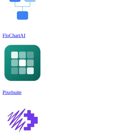
FloChartAI
Pixelsuite