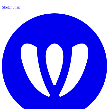
SketchSnap