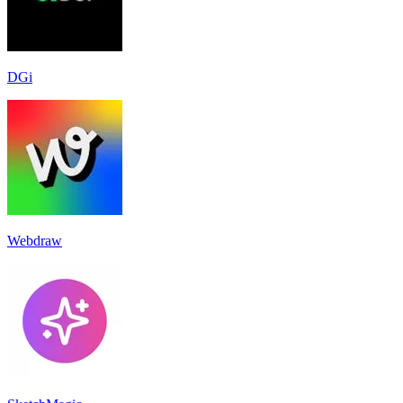
DGi
Webdraw