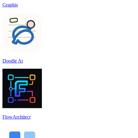
Graphis
Doodle Ai
FlowArchitect