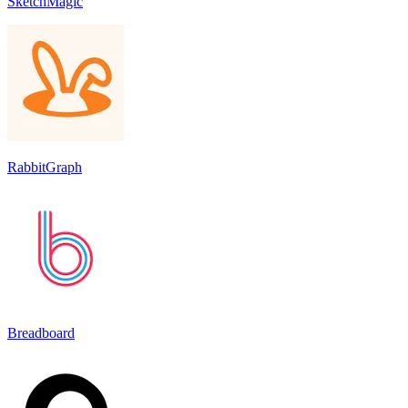
SketchMagic
RabbitGraph
Breadboard