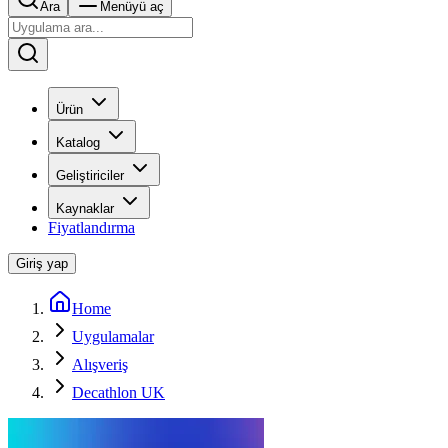
Ara
Menüyü aç
Ürün
Katalog
Geliştiriciler
Kaynaklar
Fiyatlandırma
Giriş yap
Home
Uygulamalar
Alışveriş
Decathlon UK