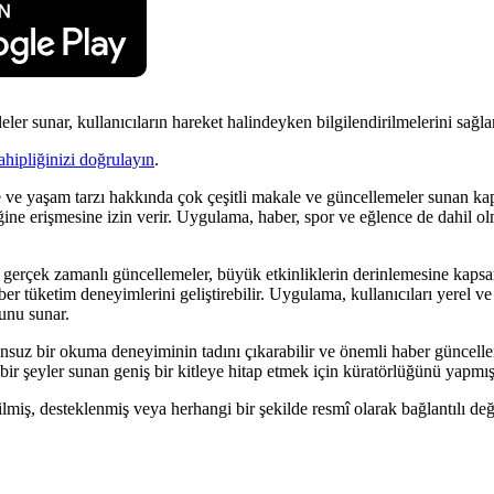
r sunar, kullanıcıların hareket halindeyken bilgilendirilmelerini sağlar
ahipliğinizi doğrulayın
.
ce ve yaşam tarzı hakkında çok çeşitli makale ve güncellemeler sunan kap
iğine erişmesine izin verir. Uygulama, haber, spor ve eğlence de dahil o
erçek zamanlı güncellemeler, büyük etkinliklerin derinlemesine kapsamı v
ber tüketim deneyimlerini geliştirebilir. Uygulama, kullanıcıları yerel v
unu sunar.
runsuz bir okuma deneyiminin tadını çıkarabilir ve önemli haber güncell
 bir şeyler sunan geniş bir kitleye hitap etmek için küratörlüğünü yapmışt
rilmiş, desteklenmiş veya herhangi bir şekilde resmî olarak bağlantılı deği