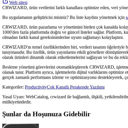
Web sitesi
CRWIZARD, ürün verilerini farklı kanallara optimize eden, veri yönet
Bu uygulamanın geliştiricisi misiniz? Bu liste kaydını yönetmek için
s
CRWIZARD, ürün pazarlama ve yönetimini birden çok kanalda kolaylaşt
1000'den fazla platformda doğru ve güncel listeler sağlar. Platform, kur
olmadan farklı kanal gereksinimlerine uyum sağlamayı kolaylaştırır.
CRWIZARD'ın temel özelliklerinden biri, verileri tasarım öğeleriyle bir
tanıymasıdır. Bu özellik, ürün yayınlarını etkili görsellere dönüştür
olarak ürünleri dinamik olarak etiketlemelerini sağlayan ve bu da rek
Besleme yönetimi görevlerini otomatikleştirerek CRWIZARD, işletmeler
olanak tanır. Platform ayrıca, işletmelerin dijital varlıklarını optimiz
gerçek zamanlı performans izleme ve optimizasyonu destekleyerek, çevrim
Kategoriler
:
Productivity
Çok Kanallı Perakende Yazılımı
Yasal Uyarı: WebCatalog, crwizard ile bağlantılı, ilişkili, yetkilendiri
mülkiyetindedir.
Şunlar da Hoşunuza Gidebilir