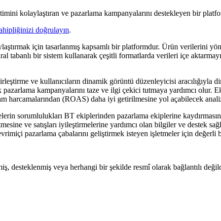
imini kolaylaştıran ve pazarlama kampanyalarını destekleyen bir platf
ahipliğinizi doğrulayın
.
ırmak için tasarlanmış kapsamlı bir platformdur. Ürün verilerini yön
al tabanlı bir sistem kullanarak çeşitli formatlarda verileri içe aktarma
leştirme ve kullanıcıların dinamik görüntü düzenleyicisi aracılığıyla di
erek pazarlama kampanyalarını taze ve ilgi çekici tutmaya yardımcı olur
lam harcamalarından (ROAS) daha iyi getirilmesine yol açabilecek analiz 
in sorumlulukları BT ekiplerinden pazarlama ekiplerine kaydırmasına, 
e etmesine ve satışları iyileştirmelerine yardımcı olan bilgiler ve deste
içi pazarlama çabalarını geliştirmek isteyen işletmeler için değerli bir
lmiş, desteklenmiş veya herhangi bir şekilde resmî olarak bağlantılı değild