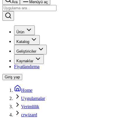
Ara
Menüyü aç
Ürün
Katalog
Geliştiriciler
Kaynaklar
Fiyatlandırma
Giriş yap
Home
Uygulamalar
Verimlilik
crwizard