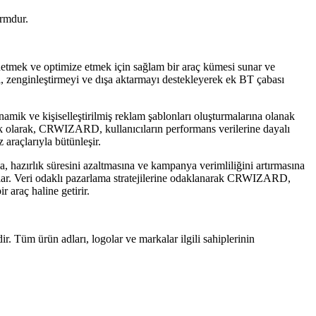
ormdur.
etmek ve optimize etmek için sağlam bir araç kümesi sunar ve
yı, zenginleştirmeyi ve dışa aktarmayı destekleyerek ek BT ​​çabası
namik ve kişiselleştirilmiş reklam şablonları oluşturmalarına olanak
. Ek olarak, CRWIZARD, kullanıcıların performans verilerine dayalı
araçlarıyla bütünleşir.
hazırlık süresini azaltmasına ve kampanya verimliliğini artırmasına
k sağlar. Veri odaklı pazarlama stratejilerine odaklanarak CRWIZARD,
 araç haline getirir.
ir. Tüm ürün adları, logolar ve markalar ilgili sahiplerinin