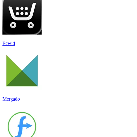
Ecwid
Mergado