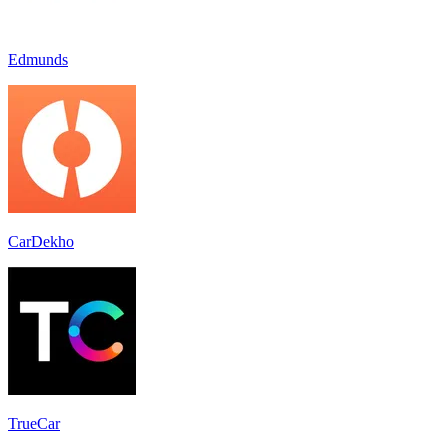
Edmunds
CarDekho
TrueCar