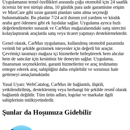
Uygulamanın temel özellikleri arasında çoğu otomobil için 24 saatlik
ücretsiz bir test sürüşü alma, 10 günlük para iade garantisine erişim
ve MaxCare gibi uzun garanti planları satın alma seçeneği
bulunmaktadır. Bu planlar 7/24 acil durum yol yardımı ve kiralık
araba geri ödemesi gibi ek faydalar sağlar. Uygulama ayrıca hızlı
değerlendirmeler sunarak ve CarMax mağazalarındaki satış sürecini
kolaylaştırarak araçlarda satış veya ticaret yapmayı desteklemektedir.
Genel olarak, CarMax uygulaması, kullanılmış otomobil pazarında
verimli bir şekilde gezinmek isteyenler için değerli bir araçtır.
Çevrimiçi taramayı mağaza içi hizmetlerle birleştirerek hem alıcılar
hem de satıcılar için kesintisiz bir deneyim sağlar. Uygulama,
finansman seçeneklerini, garanti hizmetlerini ve araç teslimatını
entegre ederek araç sahipliğini daha erişilebilir ve sorunsuz hale
getirmeyi amaçlamaktadır.
Yasal Uyarı: WebCatalog, CarMax ile bağlantılı, ilişkili,
yetkilendirilmiş, desteklenmiş veya herhangi bir şekilde resmî olarak
bağlantılı değildir. Tüm ürün adları, logolar ve markalar ilgili
sahiplerinin mülkiyetindedir.
Şunlar da Hoşunuza Gidebilir