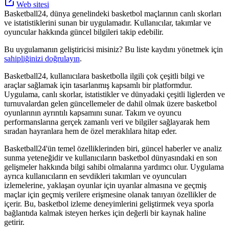
Web sitesi
Basketball24, dünya genelindeki basketbol maçlarının canlı skorları
ve istatistiklerini sunan bir uygulamadır. Kullanıcılar, takımlar ve
oyuncular hakkında güncel bilgileri takip edebilir.
Bu uygulamanın geliştiricisi misiniz? Bu liste kaydını yönetmek için
sahipliğinizi doğrulayın
.
Basketball24, kullanıcılara basketbolla ilgili çok çeşitli bilgi ve
araçlar sağlamak için tasarlanmış kapsamlı bir platformdur.
Uygulama, canlı skorlar, istatistikler ve dünyadaki çeşitli liglerden ve
turnuvalardan gelen güncellemeler de dahil olmak üzere basketbol
oyunlarının ayrıntılı kapsamını sunar. Takım ve oyuncu
performanslarına gerçek zamanlı veri ve bilgiler sağlayarak hem
sıradan hayranlara hem de özel meraklılara hitap eder.
Basketball24'ün temel özelliklerinden biri, güncel haberler ve analiz
sunma yeteneğidir ve kullanıcıların basketbol dünyasındaki en son
gelişmeler hakkında bilgi sahibi olmalarına yardımcı olur. Uygulama
ayrıca kullanıcıların en sevdikleri takımları ve oyuncuları
izlemelerine, yaklaşan oyunlar için uyarılar almasına ve geçmiş
maçlar için geçmiş verilere erişmesine olanak tanıyan özellikler de
içerir. Bu, basketbol izleme deneyimlerini geliştirmek veya sporla
bağlantıda kalmak isteyen herkes için değerli bir kaynak haline
getirir.