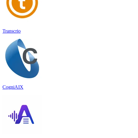
Transcrio
CogniAIX