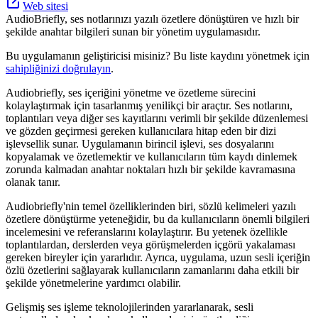
Web sitesi
AudioBriefly, ses notlarınızı yazılı özetlere dönüştüren ve hızlı bir
şekilde anahtar bilgileri sunan bir yönetim uygulamasıdır.
Bu uygulamanın geliştiricisi misiniz? Bu liste kaydını yönetmek için
sahipliğinizi doğrulayın
.
Audiobriefly, ses içeriğini yönetme ve özetleme sürecini
kolaylaştırmak için tasarlanmış yenilikçi bir araçtır. Ses notlarını,
toplantıları veya diğer ses kayıtlarını verimli bir şekilde düzenlemesi
ve gözden geçirmesi gereken kullanıcılara hitap eden bir dizi
işlevsellik sunar. Uygulamanın birincil işlevi, ses dosyalarını
kopyalamak ve özetlemektir ve kullanıcıların tüm kaydı dinlemek
zorunda kalmadan anahtar noktaları hızlı bir şekilde kavramasına
olanak tanır.
Audiobriefly'nin temel özelliklerinden biri, sözlü kelimeleri yazılı
özetlere dönüştürme yeteneğidir, bu da kullanıcıların önemli bilgileri
incelemesini ve referanslarını kolaylaştırır. Bu yetenek özellikle
toplantılardan, derslerden veya görüşmelerden içgörü yakalaması
gereken bireyler için yararlıdır. Ayrıca, uygulama, uzun sesli içeriğin
özlü özetlerini sağlayarak kullanıcıların zamanlarını daha etkili bir
şekilde yönetmelerine yardımcı olabilir.
Gelişmiş ses işleme teknolojilerinden yararlanarak, sesli