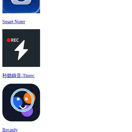
Smart Noter
秒聽錄音-Tinrec
Recaply