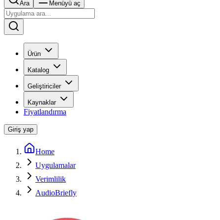
Ara
Menüyü aç
Ürün
Katalog
Geliştiriciler
Kaynaklar
Fiyatlandırma
Giriş yap
Home
Uygulamalar
Verimlilik
AudioBriefly