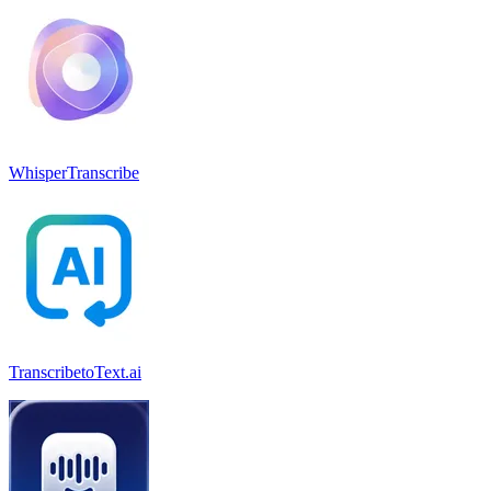
WhisperTranscribe
TranscribetoText.ai