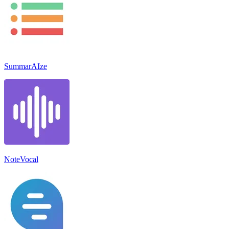
SummarAIze
NoteVocal