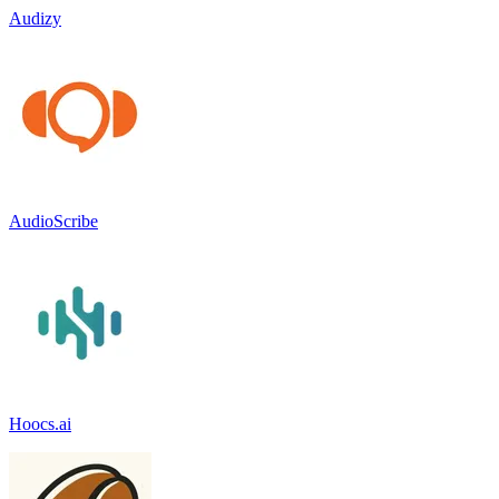
Audizy
AudioScribe
Hoocs.ai