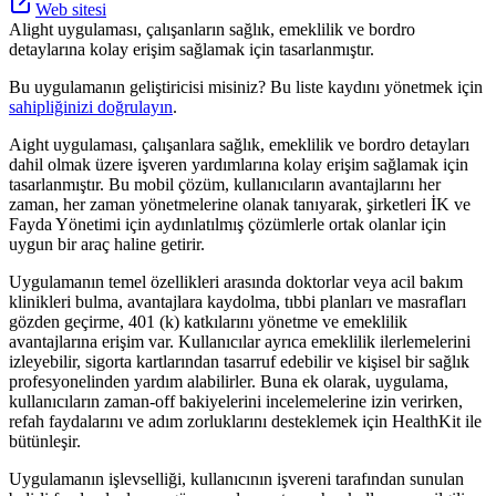
Web sitesi
Alight uygulaması, çalışanların sağlık, emeklilik ve bordro
detaylarına kolay erişim sağlamak için tasarlanmıştır.
Bu uygulamanın geliştiricisi misiniz? Bu liste kaydını yönetmek için
sahipliğinizi doğrulayın
.
Aight uygulaması, çalışanlara sağlık, emeklilik ve bordro detayları
dahil olmak üzere işveren yardımlarına kolay erişim sağlamak için
tasarlanmıştır. Bu mobil çözüm, kullanıcıların avantajlarını her
zaman, her zaman yönetmelerine olanak tanıyarak, şirketleri İK ve
Fayda Yönetimi için aydınlatılmış çözümlerle ortak olanlar için
uygun bir araç haline getirir.
Uygulamanın temel özellikleri arasında doktorlar veya acil bakım
klinikleri bulma, avantajlara kaydolma, tıbbi planları ve masrafları
gözden geçirme, 401 (k) katkılarını yönetme ve emeklilik
avantajlarına erişim var. Kullanıcılar ayrıca emeklilik ilerlemelerini
izleyebilir, sigorta kartlarından tasarruf edebilir ve kişisel bir sağlık
profesyonelinden yardım alabilirler. Buna ek olarak, uygulama,
kullanıcıların zaman-off bakiyelerini incelemelerine izin verirken,
refah faydalarını ve adım zorluklarını desteklemek için HealthKit ile
bütünleşir.
Uygulamanın işlevselliği, kullanıcının işvereni tarafından sunulan