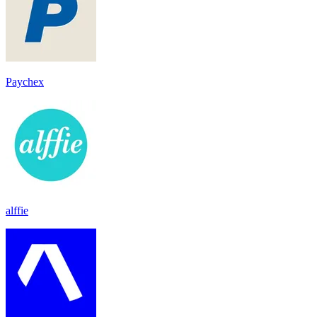
Paychex
alffie