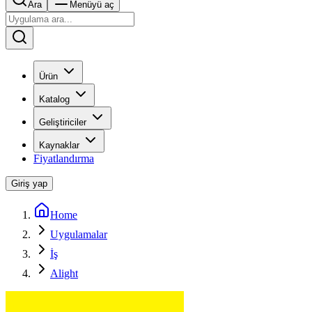
Ara
Menüyü aç
Ürün
Katalog
Geliştiriciler
Kaynaklar
Fiyatlandırma
Giriş yap
Home
Uygulamalar
İş
Alight