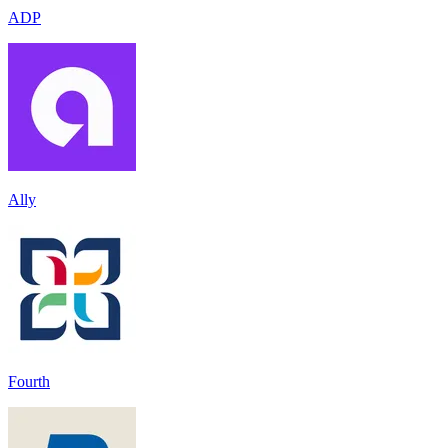
ADP
Ally
Fourth