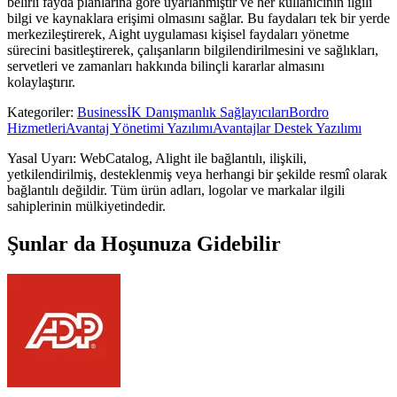
belirli fayda planlarına göre uyarlanmıştır ve her kullanıcının ilgili
bilgi ve kaynaklara erişimi olmasını sağlar. Bu faydaları tek bir yerde
merkezileştirerek, Aight uygulaması kişisel faydaları yönetme
sürecini basitleştirerek, çalışanların bilgilendirilmesini ve sağlıkları,
servetleri ve zamanları hakkında bilinçli kararlar almasını
kolaylaştırır.
Kategoriler
:
Business
İK Danışmanlık Sağlayıcıları
Bordro
Hizmetleri
Avantaj Yönetimi Yazılımı
Avantajlar Destek Yazılımı
Yasal Uyarı: WebCatalog, Alight ile bağlantılı, ilişkili,
yetkilendirilmiş, desteklenmiş veya herhangi bir şekilde resmî olarak
bağlantılı değildir. Tüm ürün adları, logolar ve markalar ilgili
sahiplerinin mülkiyetindedir.
Şunlar da Hoşunuza Gidebilir