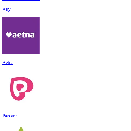
Ally
Aetna
Pazcare