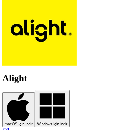
Alight
macOS için indir
Windows için indir