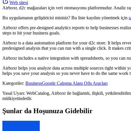
Web sitesi
Airboxr, d2c mağazaları için veri otomasyonu platformudur. Analiz rapo
Bu uygulamanın geliştiricisi misiniz? Bu liste kaydını yönetmek için
s
Airboxr offers pre-designed analytics reports to help businesses realize
steps to hit your business goals.
Airboxr is a data automation platform for your d2c store. It helps rev
predesigned analysis that you can run with a single click. It makes c
Airboxr includes a native integration with spreadsheets, so you can r
Airboxr helps you analyze data across multiple sources right within 
helps you save your analysis so you never have to do the same work 
Kategoriler
:
Business
Google Çalışma Alanı Ofis Araçları
Yasal Uyarı: WebCatalog, Airboxr ile bağlantılı, ilişkili, yetkilendiril
mülkiyetindedir.
Şunlar da Hoşunuza Gidebilir