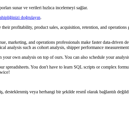
rları sunar ve verileri hızlıca incelemeyi sağlar.
ahipliğinizi doğrulayın
.
 their profitability, product sales, acquisition, retention, and operation
enue, marketing, and operations professionals make faster data-driven d
ritical analysis such as cohort analysis, shipper performance measuremen
un your own analysis on top of ours. You can also schedule your analys
your spreadsheets. You don't have to learn SQL scripts or complex form
twice!
miş, desteklenmiş veya herhangi bir şekilde resmî olarak bağlantılı değildi