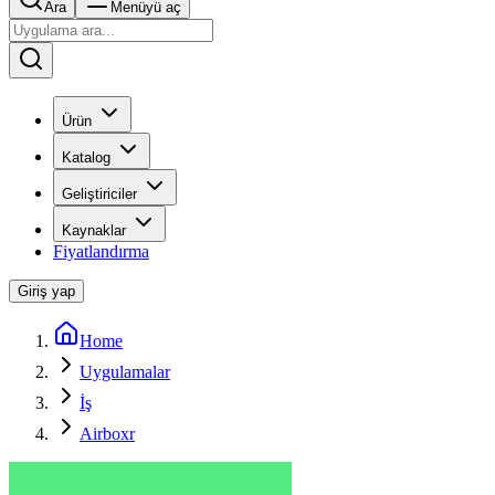
Ara
Menüyü aç
Ürün
Katalog
Geliştiriciler
Kaynaklar
Fiyatlandırma
Giriş yap
Home
Uygulamalar
İş
Airboxr