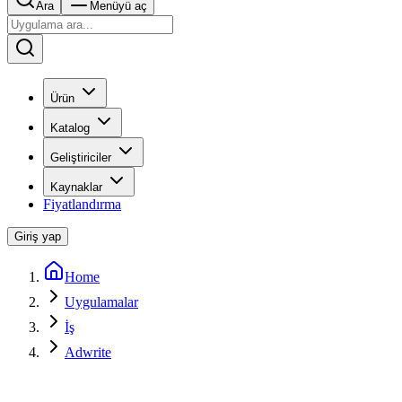
Ara
Menüyü aç
Ürün
Katalog
Geliştiriciler
Kaynaklar
Fiyatlandırma
Giriş yap
Home
Uygulamalar
İş
Adwrite