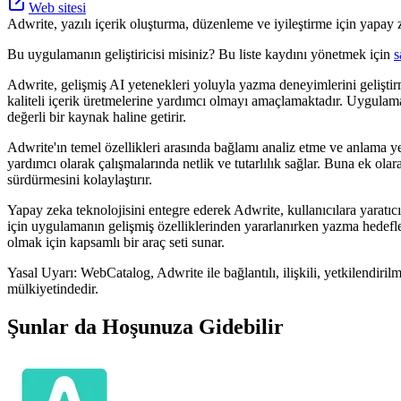
Web sitesi
Adwrite, yazılı içerik oluşturma, düzenleme ve iyileştirme için yapay z
Bu uygulamanın geliştiricisi misiniz? Bu liste kaydını yönetmek için
s
Adwrite, gelişmiş AI yetenekleri yoluyla yazma deneyimlerini geliştir
kaliteli içerik üretmelerine yardımcı olmayı amaçlamaktadır. Uygulaman
değerli bir kaynak haline getirir.
Adwrite'ın temel özellikleri arasında bağlamı analiz etme ve anlama yet
yardımcı olarak çalışmalarında netlik ve tutarlılık sağlar. Buna ek ola
sürdürmesini kolaylaştırır.
Yapay zeka teknolojisini entegre ederek Adwrite, kullanıcılara yaratıcıl
için uygulamanın gelişmiş özelliklerinden yararlanırken yazma hedefler
olmak için kapsamlı bir araç seti sunar.
Yasal Uyarı: WebCatalog, Adwrite ile bağlantılı, ilişkili, yetkilendiril
mülkiyetindedir.
Şunlar da Hoşunuza Gidebilir