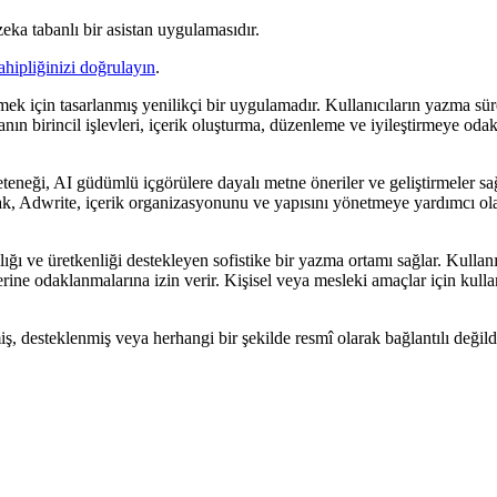
eka tabanlı bir asistan uygulamasıdır.
ahipliğinizi doğrulayın
.
mek için tasarlanmış yenilikçi bir uygulamadır. Kullanıcıların yazma s
ın birincil işlevleri, içerik oluşturma, düzenleme ve iyileştirmeye odakl
eneği, AI güdümlü içgörülere dayalı metne öneriler ve geliştirmeler sağl
rak, Adwrite, içerik organizasyonunu ve yapısını yönetmeye yardımcı olac
ığı ve üretkenliği destekleyen sofistike bir yazma ortamı sağlar. Kullanıcı
ine odaklanmalarına izin verir. Kişisel veya mesleki amaçlar için kullan
miş, desteklenmiş veya herhangi bir şekilde resmî olarak bağlantılı değild