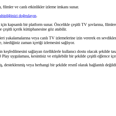
ilmler ve canlı etkinlikler izleme imkanı sunar.
ahipliğinizi doğrulayın
.
için kapsamlı bir platform sunar. Öncelikle çeşitli TV şovlarına, filmler
 çeşitli içerik kütüphanesine göz atabilir.
mleri yakalamalarına veya canlı TV izlemelerine izin vererek en sevdikl
 istediğiniz zaman içeriği izlemesini sağlıyor.
şfedilmesini sağlayan özelliklerle kullanıcı dostu olacak şekilde tasarlan
lay uygulaması, kesintisiz ve erişilebilir bir şekilde çeşitli eğlence içe
miş, desteklenmiş veya herhangi bir şekilde resmî olarak bağlantılı değildi