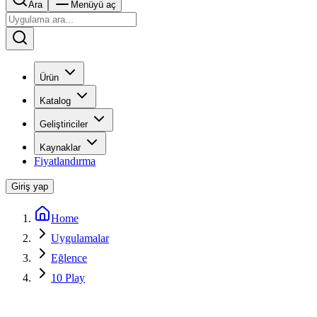
Ara
Menüyü aç
Ürün
Katalog
Geliştiriciler
Kaynaklar
Fiyatlandırma
Giriş yap
Home
Uygulamalar
Eğlence
10 Play