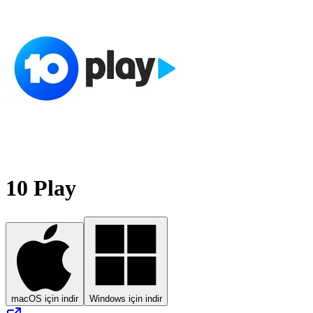
10 Play
macOS için indir
Windows için indir