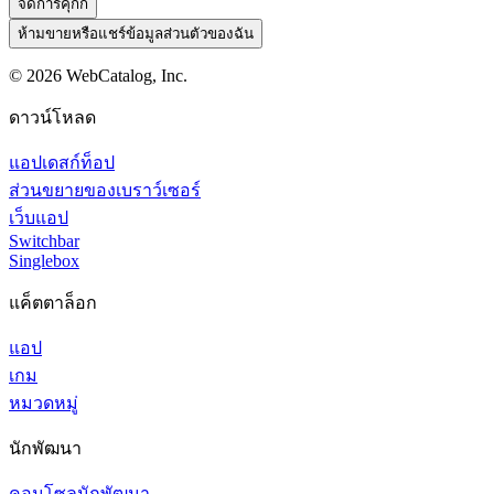
จัดการคุกกี้
ห้ามขายหรือแชร์ข้อมูลส่วนตัวของฉัน
©
2026
WebCatalog, Inc.
ดาวน์โหลด
แอปเดสก์ท็อป
ส่วนขยายของเบราว์เซอร์
เว็บแอป
Switchbar
Singlebox
แค็ตตาล็อก
แอป
เกม
หมวดหมู่
นักพัฒนา
คอนโซลนักพัฒนา