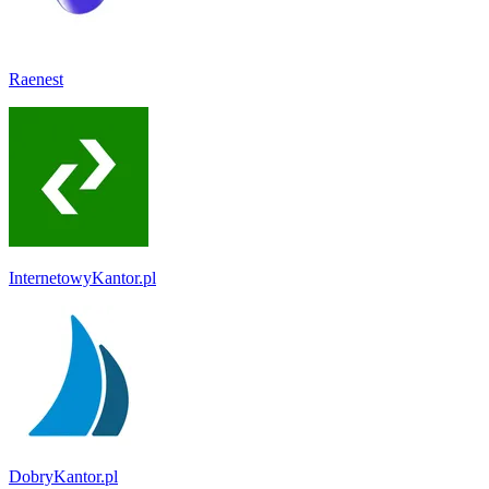
Raenest
InternetowyKantor.pl
DobryKantor.pl