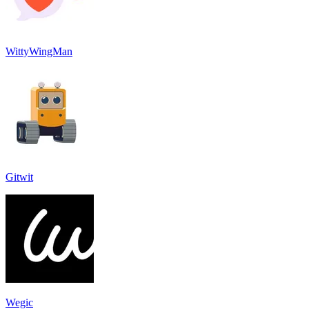
WittyWingMan
Gitwit
Wegic