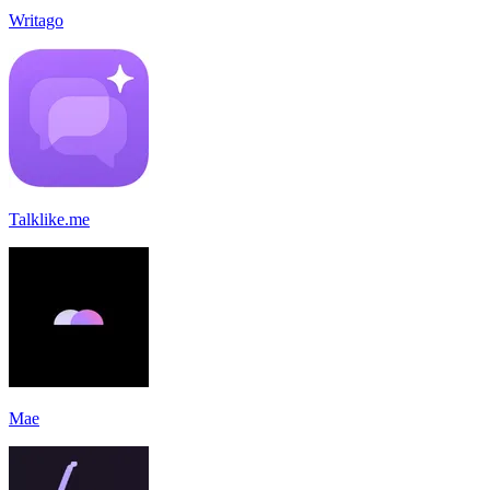
Writago
Talklike.me
Mae