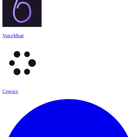
VoiceMoat
Cewsco