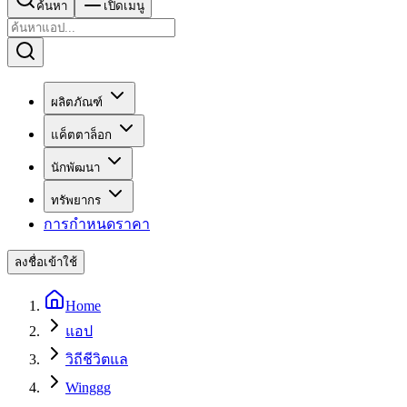
ค้นหา
เปิดเมนู
ผลิตภัณฑ์
แค็ตตาล็อก
นักพัฒนา
ทรัพยากร
การกำหนดราคา
ลงชื่อเข้าใช้
Home
แอป
วิถีชีวิตแล
Winggg