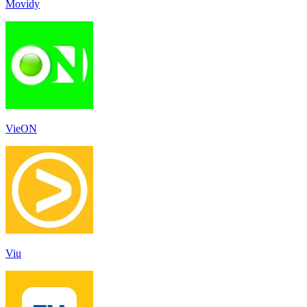
Movidy
VieON
Viu