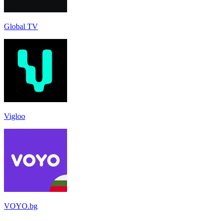
Global TV
Vigloo
VOYO.bg