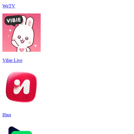
WeTV
Vibie Live
Иви