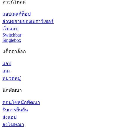
ดาวน์โหลด
แอปเดสก์ท็อป
ส่วนขยายของเบราว์เซอร์
เว็บแอป
Switchbar
Singlebox
แค็ตตาล็อก
แอป
เกม
หมวดหมู่
นักพัฒนา
คอนโซลนักพัฒนา
รับการยืนยัน
ส่งแอป
ลงโฆษณา