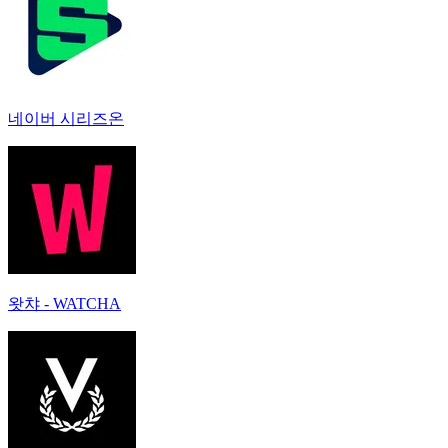
네이버 시리즈온
왓챠 - WATCHA