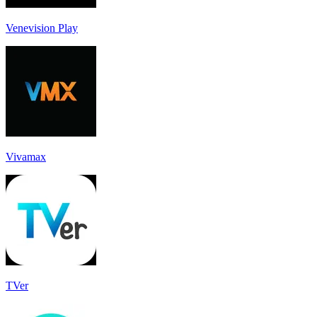
Venevision Play
Vivamax
TVer