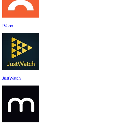
iVoox
JustWatch