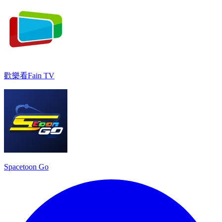
歡樂看Fain TV
Spacetoon Go