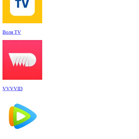
Воля TV
VVVVID