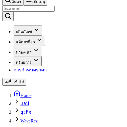
ค้นหา
เปิดเมนู
ผลิตภัณฑ์
แค็ตตาล็อก
นักพัฒนา
ทรัพยากร
การกำหนดราคา
ลงชื่อเข้าใช้
Home
แอป
ธุรกิจ
WaveRez