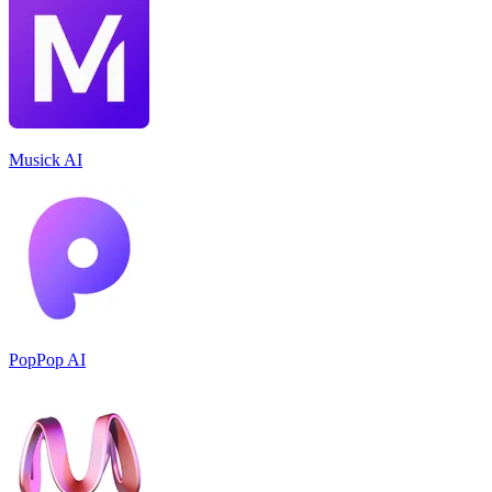
Musick AI
PopPop AI