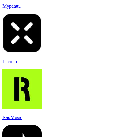
Mypaattu
Lacuna
RaoMusic