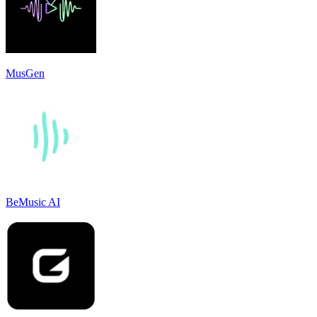
MusGen
BeMusic AI