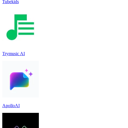
Tubekids
Trymusic AI
ApolloAI