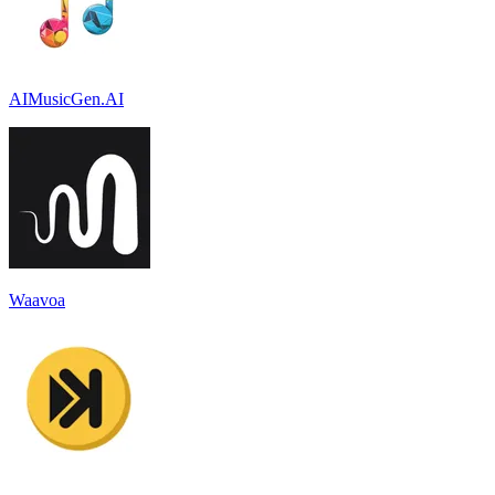
AIMusicGen.AI
Waavoa