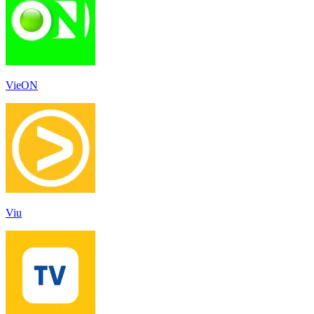
VieON
Viu