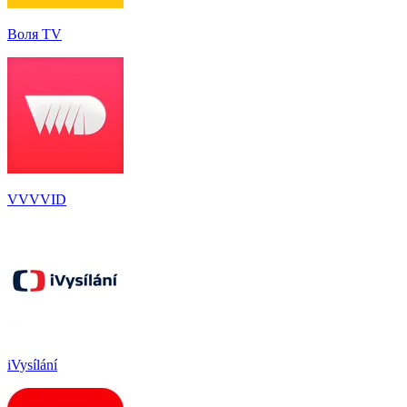
Воля TV
VVVVID
iVysílání