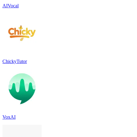
AIVocal
ChickyTutor
VoxAI