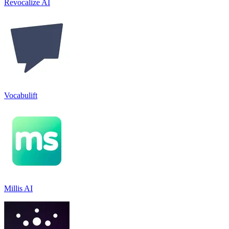
Revocalize AI
Vocabulift
Millis AI