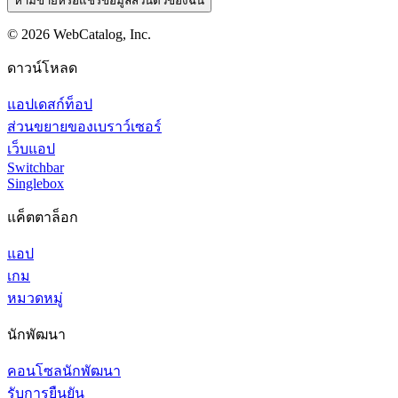
ห้ามขายหรือแชร์ข้อมูลส่วนตัวของฉัน
©
2026
WebCatalog, Inc.
ดาวน์โหลด
แอปเดสก์ท็อป
ส่วนขยายของเบราว์เซอร์
เว็บแอป
Switchbar
Singlebox
แค็ตตาล็อก
แอป
เกม
หมวดหมู่
นักพัฒนา
คอนโซลนักพัฒนา
รับการยืนยัน