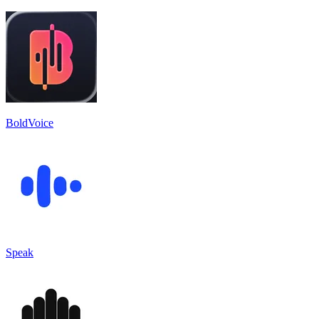
BoldVoice
Speak