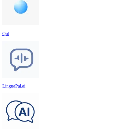
Qol
LinguaPal.ai