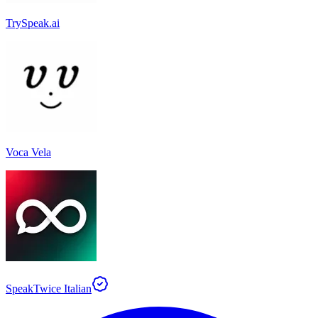
TrySpeak.ai
Voca Vela
SpeakTwice Italian