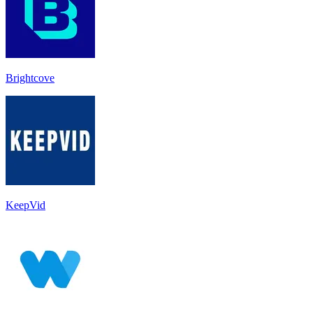
Brightcove
KeepVid