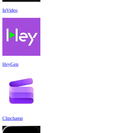
InVideo
HeyGen
Clipchamp