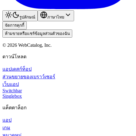
รูปลักษณ์
ภาษาไทย
จัดการคุกกี้
ห้ามขายหรือแชร์ข้อมูลส่วนตัวของฉัน
©
2026
WebCatalog, Inc.
ดาวน์โหลด
แอปเดสก์ท็อป
ส่วนขยายของเบราว์เซอร์
เว็บแอป
Switchbar
Singlebox
แค็ตตาล็อก
แอป
เกม
หมวดหมู่