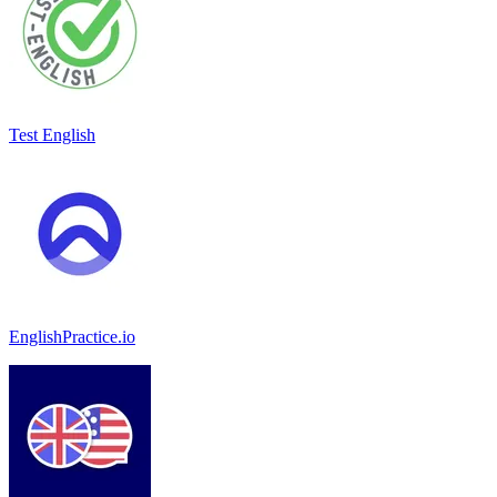
Test English
EnglishPractice.io