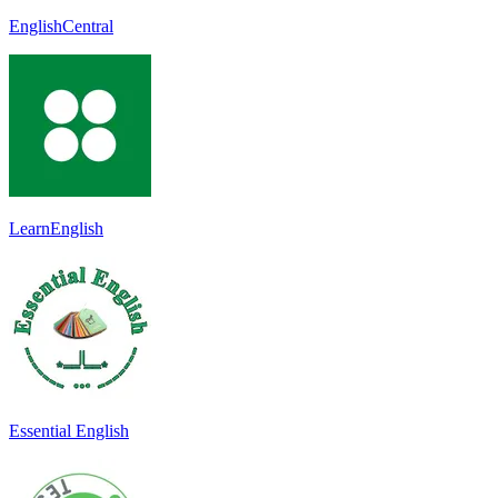
EnglishCentral
LearnEnglish
Essential English