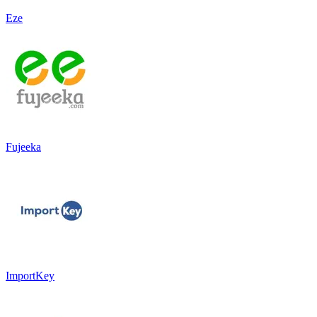
Eze
Fujeeka
ImportKey