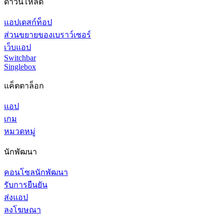
ดาวน์โหลด
แอปเดสก์ท็อป
ส่วนขยายของเบราว์เซอร์
เว็บแอป
Switchbar
Singlebox
แค็ตตาล็อก
แอป
เกม
หมวดหมู่
นักพัฒนา
คอนโซลนักพัฒนา
รับการยืนยัน
ส่งแอป
ลงโฆษณา