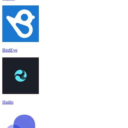
BirdEye
Haiilo