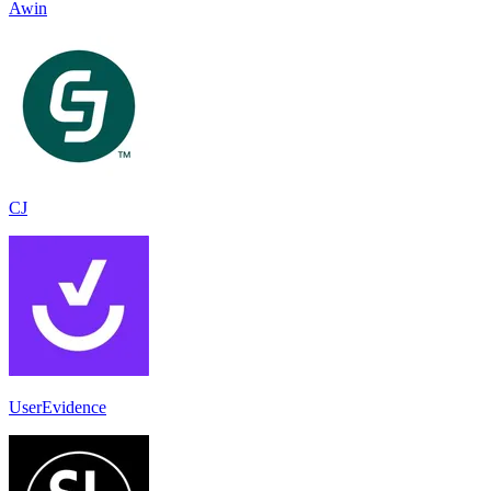
Awin
CJ
UserEvidence