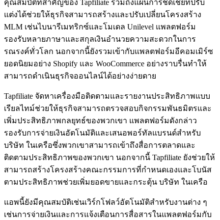
คุณสมบัติที่สำคัญของ Tapfiliate รวมถึงแผนการชดเชยที่ปรับ
แต่งได้ช่วยให้ธุรกิจสามารถสร้างและปรับเปลี่ยนโครงสร้าง
MLM เช่นไบนารีเมทริกซ์และโมเดล Unilevel แพลตฟอร์ม
รองรับหลายภาษาและสกุลเงินอำนวยความสะดวกในการ
รณรงค์ทั่วโลก นอกจากนี้ยังรวมเข้ากับแพลตฟอร์มอีคอมเมิร์ซ
ยอดนิยมอย่าง Shopify และ WooCommerce อย่างราบรื่นทำให้
สามารถดำเนินธุรกิจออนไลน์ได้อย่างง่ายดาย
Tapfiliate จัดหาเครื่องมือติดตามและรายงานประสิทธิภาพแบบ
เรียลไทม์ช่วยให้ธุรกิจสามารถตรวจสอบกิจกรรมพันธมิตรและ
เพิ่มประสิทธิภาพกลยุทธ์ของพวกเขา แพลตฟอร์มดังกล่าว
รองรับการจ่ายเงินอัตโนมัติและเสนอพอร์ทัลแบรนด์สำหรับ
บริษัท ในเครือซึ่งพวกเขาสามารถเข้าถึงสื่อการตลาดและ
ติดตามประสิทธิภาพของพวกเขา นอกจากนี้ Tapfiliate ยังช่วยให้
สามารถสร้างโครงสร้างคณะกรรมการที่กำหนดเองและโบนัส
ตามประสิทธิภาพช่วยเพิ่มยอดขายและกระตุ้น บริษัท ในเครือ
แอพนี้ยังมีคุณสมบัติเช่นเวิร์กโฟลว์อัตโนมัติสำหรับงานต่าง ๆ
เช่นการจ่ายเงินและการแจ้งเตือนการสื่อสารในแพลตฟอร์มกับ