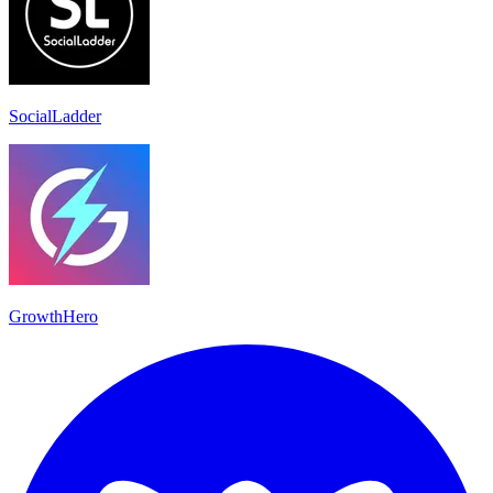
SocialLadder
GrowthHero