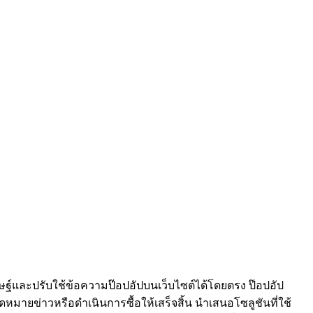
ิษฐ์และปรับใช้ข้อความป๊อปอัปบนเว็บไซต์ได้โดยตรง ป๊อปอัป
บจดหมายข่าวหรือดำเนินการซื้อให้เสร็จสิ้น นำเสนอโซลูชันที่ใช้