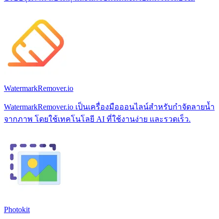
WatermarkRemover.io
WatermarkRemover.io เป็นเครื่องมือออนไลน์สำหรับกำจัดลายน้ำ
จากภาพ โดยใช้เทคโนโลยี AI ที่ใช้งานง่าย และรวดเร็ว.
Photokit